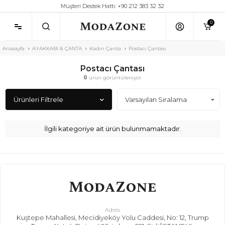
Müşteri Destek Hattı: +90 212 383 32 32
0
Anasayfa
AYAKKABI & ÇANTA
Kadın Çanta
Postacı Çantası
Postacı Çantası
0
ürün görüntüleniyor.
Ürünleri Filtrele
İlgili kategoriye ait ürün bulunmamaktadır.
Adres
Kuştepe Mahallesi, Mecidiyeköy Yolu Caddesi, No: 12, Trump