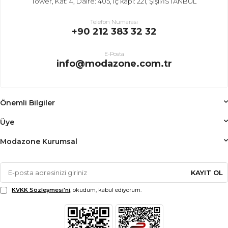
Tower, Kat: 4, Daire: 405, iç kapı: 221, Şişli/İSTANBUL
Telefon Numarası
+90 212 383 32 32
E-Posta
info@modazone.com.tr
Önemli Bilgiler
Üye
Modazone Kurumsal
KAYIT OL
KVKK Sözleşmesi'ni
, okudum, kabul ediyorum.