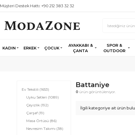
Müşteri Destek Hattı: +90 212 383 32 32
AYAKKABI &
SPOR &
KADIN
ERKEK
ÇOCUK
ÇANTA
OUTDOOR
Battaniye
Ev Tekstili
(1653)
0
ürün görüntüleniyor.
Uyku Setleri
(1089)
Çeyizlik
(192)
İlgili kategoriye ait ürün b
Çarşaf
(19)
Masa Örtüsü
(86)
Nevresim Takımı
(38)