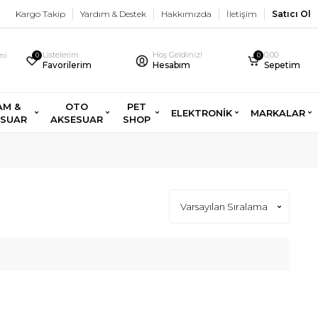
Kargo Takip
Yardım & Destek
Hakkımızda
İletişim
Satıcı Ol
Listelerim
Hoş Geldiniz!
0,00
imi
0
0
Favorilerim
Hesabım
Sepetim
AM &
OTO
PET
ELEKTRONİK
MARKALAR
ESUAR
AKSESUAR
SHOP