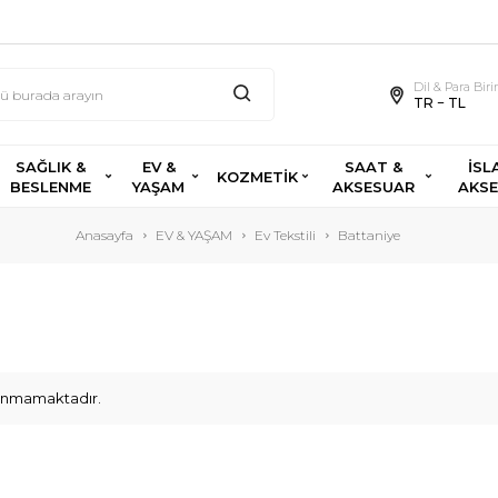
Dil & Para Bir
TR − TL
SAĞLIK &
EV &
SAAT &
İSL
KOZMETİK
BESLENME
YAŞAM
AKSESUAR
AKS
Anasayfa
EV & YAŞAM
Ev Tekstili
Battaniye
ulunmamaktadır.