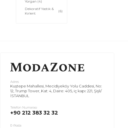
Yorgan
(4)
Dekoratif Yastık &
(6)
Kırlent
Pike Takımı
(270)
Adres
Kuştepe Mahallesi, Mecidiyeköy Yolu Caddesi, No:
12, Trump Tower, Kat: 4, Daire: 405, iç kapı: 221, Şişli/
İSTANBUL
Telefon Numarası
+90 212 383 32 32
E-Posta