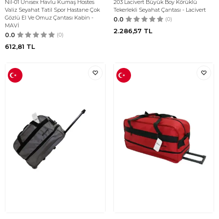
Nil-01 Unısex Havlu Kumaş Hostes
203 Lacivert Büyük Boy Körüklü
Valiz Seyahat Tatil Spor Hastane Çok
Tekerlekli Seyahat Çantası - Lacivert
Gözlü El Ve Omuz Çantası Kabin -
0.0
(0)
MAVİ
2.286,57
TL
0.0
(0)
612,81
TL