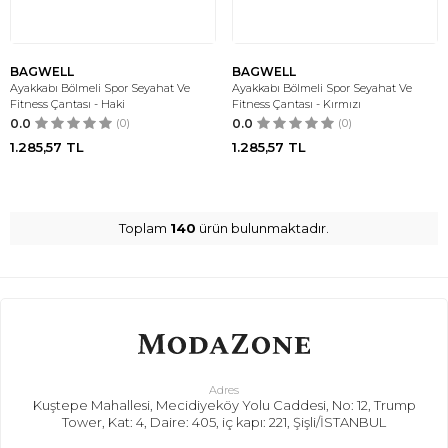
BAGWELL
BAGWELL
Ayakkabı Bölmeli Spor Seyahat Ve
Ayakkabı Bölmeli Spor Seyahat Ve
Fitness Çantası - Haki
Fitness Çantası - Kırmızı
0.0
(0)
0.0
(0)
1.285,57
TL
1.285,57
TL
Toplam
140
ürün bulunmaktadır.
Adres
Kuştepe Mahallesi, Mecidiyeköy Yolu Caddesi, No: 12, Trump
Tower, Kat: 4, Daire: 405, iç kapı: 221, Şişli/İSTANBUL