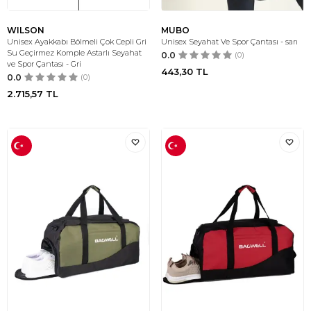
WILSON
MUBO
Unisex Ayakkabı Bölmeli Çok Cepli Gri
Unisex Seyahat Ve Spor Çantası - sarı
Su Geçirmez Komple Astarlı Seyahat
0.0
(0)
ve Spor Çantası - Gri
443,30
TL
0.0
(0)
2.715,57
TL