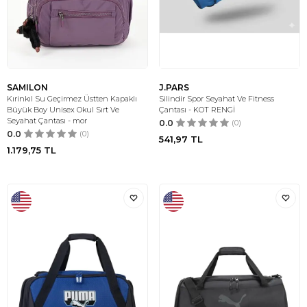
SAMILON
J.PARS
Kırinkıl Su Geçirmez Üstten Kapaklı
Silindir Spor Seyahat Ve Fitness
Büyük Boy Unisex Okul Sırt Ve
Çantası - KOT RENGİ
Seyahat Çantası - mor
0.0
(0)
0.0
(0)
541,97
TL
1.179,75
TL