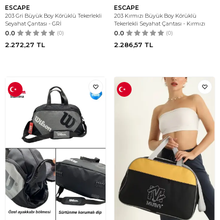
ESCAPE
ESCAPE
203 Gri Büyük Boy Körüklü Tekerlekli
203 Kırmızı Büyük Boy Körüklü
Seyahat Çantası - GRİ
Tekerlekli Seyahat Çantası - Kırmızı
0.0
(0)
0.0
(0)
2.272,27
TL
2.286,57
TL