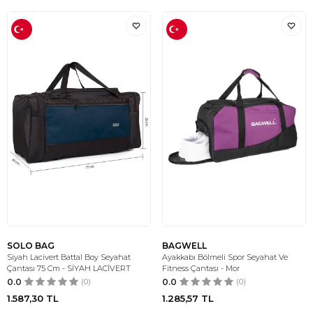
SOLO BAG
BAGWELL
Siyah Lacivert Battal Boy Seyahat
Ayakkabı Bölmeli Spor Seyahat Ve
Çantası 75 Cm - SİYAH LACİVERT
Fitness Çantası - Mor
0.0
(0)
0.0
(0)
1.587,30
TL
1.285,57
TL