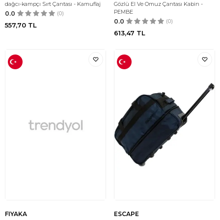
dağcı-kampçı Sırt Çantası - Kamuflaj
Gözlü El Ve Omuz Çantası Kabin -
PEMBE
0.0
(0)
0.0
(0)
557,70
TL
613,47
TL
FIYAKA
ESCAPE