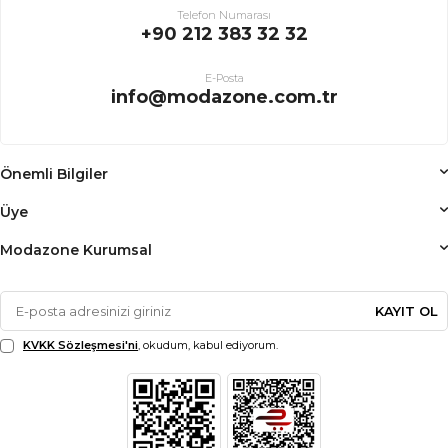
Telefon Numarası
+90 212 383 32 32
E-Posta
info@modazone.com.tr
Önemli Bilgiler
Üye
Modazone Kurumsal
KAYIT OL
KVKK Sözleşmesi'ni
, okudum, kabul ediyorum.