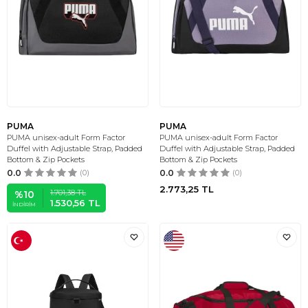
PUMA
PUMA
PUMA unisex-adult Form Factor
PUMA unisex-adult Form Factor
Duffel with Adjustable Strap, Padded
Duffel with Adjustable Strap, Padded
Bottom & Zip Pockets
Bottom & Zip Pockets
0.0
(0)
0.0
(0)
2.773,25
TL
1.701,38
TL
%
10
1.530,56
TL
İNDIRIM