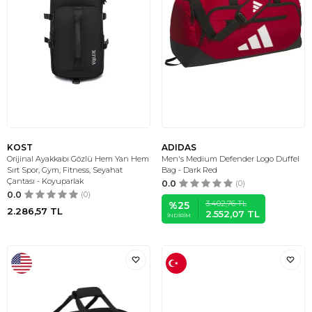
KOST
ADIDAS
Orijinal Ayakkabı Gözlü Hem Yan Hem
Men's Medium Defender Logo Duffel
Sırt Spor, Gym, Fitness, Seyahat
Bag - Dark Red
Çantası - Koyuparlak
0.0
(0)
0.0
(0)
3.402,76
TL
%
25
2.286,57
TL
2.552,07
TL
İNDIRIM