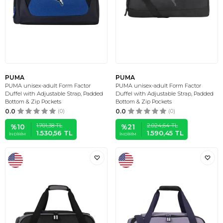
PUMA
PUMA
PUMA unisex-adult Form Factor
PUMA unisex-adult Form Factor
Duffel with Adjustable Strap, Padded
Duffel with Adjustable Strap, Padded
Bottom & Zip Pockets
Bottom & Zip Pockets
0.0
(0)
0.0
(0)
1.701,38
TL
2.024,64
TL
%
10
%
21
1.530,56
TL
1.590,45
TL
İNDIRIM
İNDIRIM