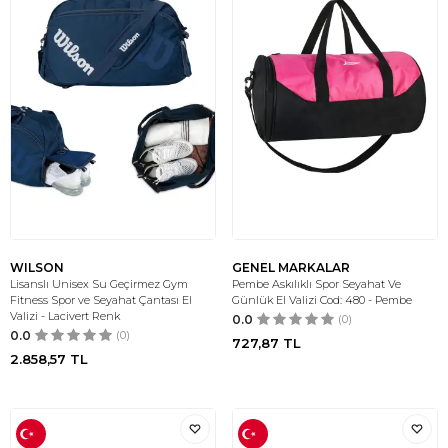
WILSON
GENEL MARKALAR
Lisanslı Unisex Su Geçirmez Gym
Pembe Askılıklı Spor Seyahat Ve
Fitness Spor ve Seyahat Çantası El
Günlük El Valizi Cod: 480 - Pembe
Valizi - Lacivert Renk
0.0
(0)
0.0
(0)
727,87
TL
2.858,57
TL