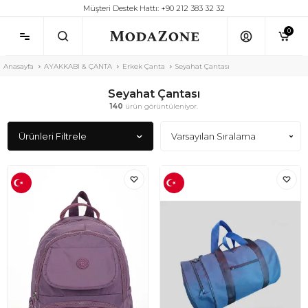
Müşteri Destek Hattı: +90 212 383 32 32
0
Anasayfa
AYAKKABI & ÇANTA
Erkek Çanta
Seyahat Çantası
Seyahat Çantası
140
ürün görüntüleniyor.
Ürünleri Filtrele