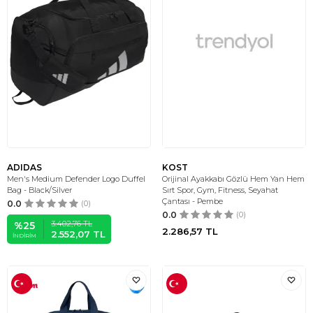
ADIDAS
KOST
Men's Medium Defender Logo Duffel
Orijinal Ayakkabı Gözlü Hem Yan Hem
Bag - Black/Silver
Sırt Spor, Gym, Fitness, Seyahat
Çantası - Pembe
0.0
(0)
0.0
(0)
3.402,76
TL
%
25
2.286,57
TL
2.552,07
TL
İNDIRIM