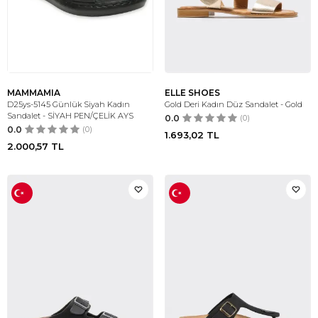
MAMMAMIA
ELLE SHOES
D25ys-5145 Günlük Siyah Kadın
Gold Deri Kadın Düz Sandalet - Gold
Sandalet - SİYAH PEN/ÇELİK AYS
0.0
(0)
0.0
(0)
1.693,02
TL
2.000,57
TL