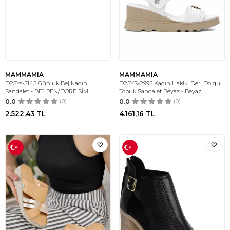
MAMMAMIA
MAMMAMIA
D25Ys-5145 Günlük Bej Kadın
D25YS-2995 Kadın Hakiki Deri Dolgu
Sandalet - BEJ PEN/DORE SİMLİ
Topuk Sandalet Beyaz - Beyaz
0.0
(0)
0.0
(0)
2.522,43
TL
4.161,16
TL