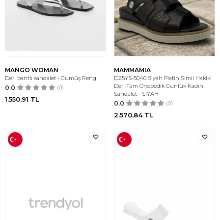
MANGO WOMAN
MAMMAMIA
Deri bantlı sandalet - Gümüş Rengi
D25YS-5040 Siyah Platin Simli Hakiki
Deri Tam Ortopedik Günlük Kadın
0.0
(0)
Sandalet - SIYAH
1.550,91
TL
0.0
(0)
2.570,84
TL