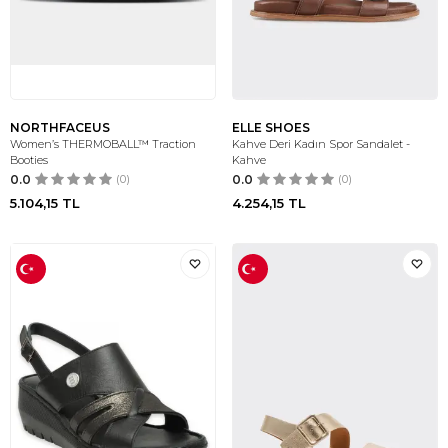
NORTHFACEUS
ELLE SHOES
Women’s THERMOBALL™ Traction
Kahve Deri Kadın Spor Sandalet -
Booties
Kahve
0.0
(0)
0.0
(0)
5.104,15
TL
4.254,15
TL