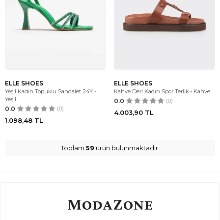
ELLE SHOES
ELLE SHOES
Yeşil Kadın Topuklu Sandalet 24Y -
Kahve Deri Kadın Spor Terlik - Kahve
Yeşil
0.0
(0)
0.0
(0)
4.003,90
TL
1.098,48
TL
Toplam
59
ürün bulunmaktadır.