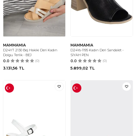
MAMMAMIA
MAMMAMIA
D24YT 2130 Bej Hakiki Deri Kadın
D24Ys-1195 Kadın Deri Sandalet -
Dolgu Terlik - BEJ
SİYAH PEN
0.0
(0)
0.0
(0)
3.131,56
TL
5.899,02
TL