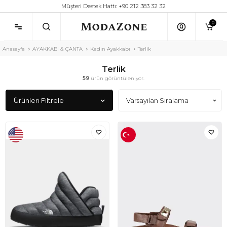
Müşteri Destek Hattı: +90 212 383 32 32
0
Anasayfa
AYAKKABI & ÇANTA
Kadın Ayakkabı
Terlik
Terlik
59
ürün görüntüleniyor.
Ürünleri Filtrele