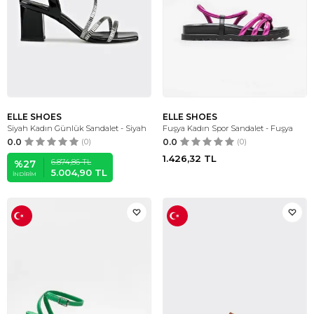
ELLE SHOES
ELLE SHOES
Siyah Kadın Günlük Sandalet - Siyah
Fuşya Kadın Spor Sandalet - Fuşya
0.0
(0)
0.0
(0)
1.426,32
TL
6.874,86
TL
%
27
5.004,90
TL
İNDIRIM