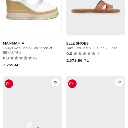
MAMMAMIA
ELLE SHOES
D24ys-1495 Kadın Deri Sandalet -
Taba Deri Kadın Düz Terlik - Taba
BEYAZ PEN
0.0
(0)
0.0
(0)
2.573,86
TL
2.259,40
TL