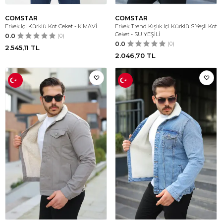
COMSTAR
COMSTAR
Erkek Içi Kürklü Kot Ceket - K.MAVİ
Erkek Trend Kışlık Içi Kürklü S.Yeşil Kot
Ceket - SU YEŞİLİ
0.0
(0)
0.0
(0)
2.545,11
TL
2.046,70
TL