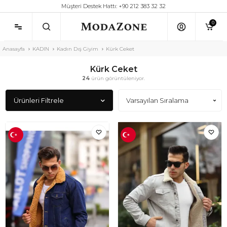
Müşteri Destek Hattı: +90 212 383 32 32
0
Anasayfa
KADIN
Kadın Dış Giyim
Kürk Ceket
Kürk Ceket
24
ürün görüntüleniyor.
Ürünleri Filtrele