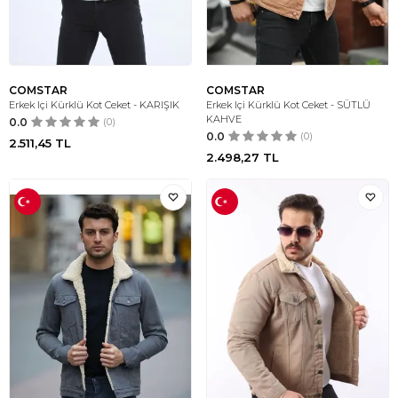
COMSTAR
COMSTAR
Erkek Içi Kürklü Kot Ceket - KARIŞIK
Erkek Içi Kürklü Kot Ceket - SÜTLÜ
KAHVE
0.0
(0)
0.0
(0)
2.511,45
TL
2.498,27
TL