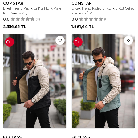
COMSTAR
COMSTAR
Erkek Trend Kışlık Içi Kürklü K.Mavi
Erkek Trend Kışlık Içi Kürklü Kot Ceket
Kot Ceket - Koyu
Füme - FÜME
0.0
(0)
0.0
(0)
2.556,65
TL
1.981,64
TL
FK CLASS
FK CLASS