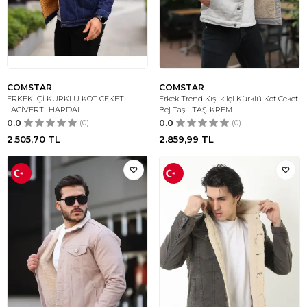
COMSTAR
COMSTAR
ERKEK İÇİ KÜRKLÜ KOT CEKET -
Erkek Trend Kışlık Içi Kürklü Kot Ceket
LACİVERT- HARDAL
Bej Taş - TAŞ-KREM
0.0
(0)
0.0
(0)
2.505,70
TL
2.859,99
TL