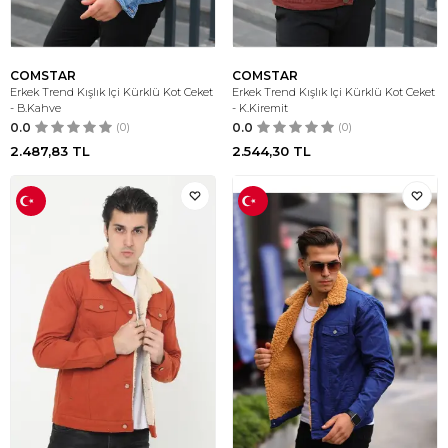
COMSTAR
COMSTAR
Erkek Trend Kışlık Içi Kürklü Kot Ceket
Erkek Trend Kışlık Içi Kürklü Kot Ceket
- B.Kahve
- K.Kiremit
0.0
(0)
0.0
(0)
2.487,83
TL
2.544,30
TL