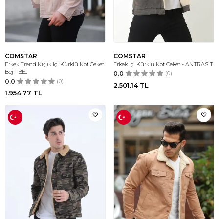
COMSTAR
COMSTAR
Erkek Trend Kışlık Içi Kürklü Kot Ceket
Erkek Içi Kürklü Kot Ceket - ANTRASİT
Bej - BEJ
0.0
(0)
0.0
(0)
2.501,14
TL
1.954,77
TL