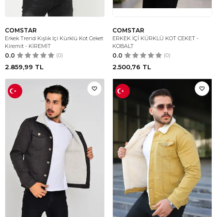
COMSTAR
COMSTAR
Erkek Trend Kışlık Içi Kürklü Kot Ceket
ERKEK İÇİ KÜRKLÜ KOT CEKET -
Kiremit - KİREMİT
KOBALT
0.0
(0)
0.0
(0)
2.859,99
TL
2.500,76
TL