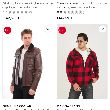
Erkek kışlık ceket mont içi kürklü su ve
Erkek kışlık ceket mont içi kürklü su ve
soğuk geçirmez - siyah-bej
soğuk geçirmez - su yeşili-bej
0.0
(0)
0.0
(0)
1.142,57
TL
1.142,57
TL
GENEL MARKALAR
DAMGA JEANS