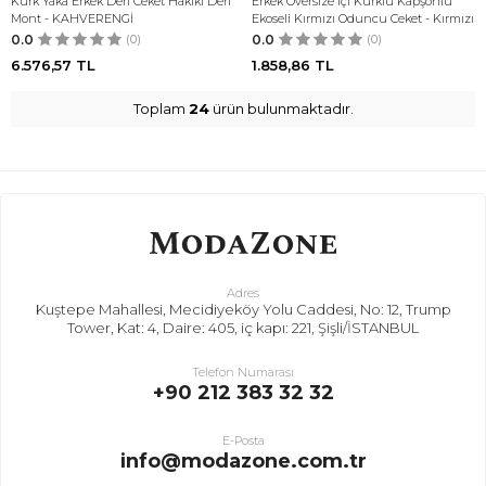
Kürk Yaka Erkek Deri Ceket Hakiki Deri
Erkek Oversize İçi Kürklü Kapşonlu
Mont - KAHVERENGİ
Ekoseli Kırmızı Oduncu Ceket - Kırmızı
0.0
(0)
0.0
(0)
6.576,57
TL
1.858,86
TL
Toplam
24
ürün bulunmaktadır.
Adres
Kuştepe Mahallesi, Mecidiyeköy Yolu Caddesi, No: 12, Trump
Tower, Kat: 4, Daire: 405, iç kapı: 221, Şişli/İSTANBUL
Telefon Numarası
+90 212 383 32 32
E-Posta
info@modazone.com.tr