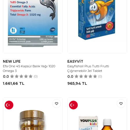
NEW LIFE
EASYVİT
Efa One 45 Kapsül Balık Yağı 1020
Easyfishoil Plus Tutti Frutti
Omega 3
Çiğnenebilir Jel Tablet
0.0
(0)
0.0
(0)
1.661,66
TL
965,94
TL