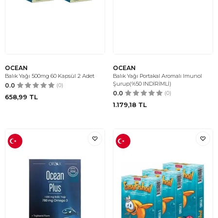
OCEAN
OCEAN
Balık Yağı 500mg 60 Kapsül 2 Adet
Balık Yağı Portakal Aromalı Imunol
Şurup(%50 INDİRİMLİ)
0.0
(0)
0.0
(0)
658,99
TL
1.179,18
TL