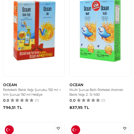
OCEAN
OCEAN
Portakallı Balık Yağı Şurubu 150 ml +
Multi Şurup Ballı Portakal Aromalı
Vm Şurup 150 ml Hediye
Balık Yağı 2. Si %50
0.0
(0)
0.0
(0)
796,51
TL
837,95
TL