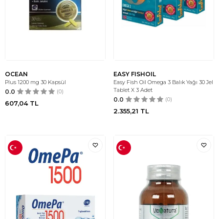
OCEAN
EASY FISHOIL
Plus 1200 mg 30 Kapsül
Easy Fish Oil Omega 3 Balık Yağı 30 Jel
Tablet X 3 Adet
0.0
(0)
0.0
(0)
607,04
TL
2.355,21
TL