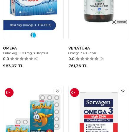
OMEPA
VENATURA
Balık Yağı 1500 mg 30 Kapsül
Omega 3 60 Kapsül
0.0
(0)
0.0
(0)
983,07
TL
761,36
TL