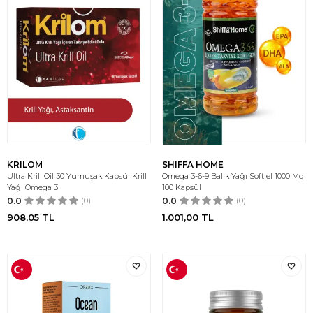
KRILOM
SHIFFA HOME
Ultra Krill Oil 30 Yumuşak Kapsül Krill
Omega 3-6-9 Balık Yağı Softjel 1000 Mg
Yağı Omega 3
100 Kapsül
0.0
(0)
0.0
(0)
908,05
TL
1.001,00
TL