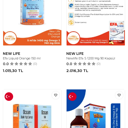
NEW LIFE
NEW LIFE
Efa Liquid Orange 150 ml
Newlife Efa S 1200 Mg 90 Kapsül
0.0
(0)
0.0
(0)
1.015,30
TL
2.016,30
TL