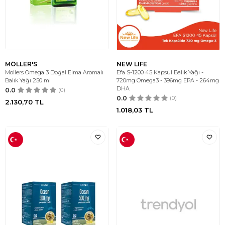
MÖLLER'S
NEW LIFE
Mollers Omega 3 Doğal Elma Aromalı
Efa S-1200 45 Kapsül Balık Yağı -
Balık Yağı 250 ml
720mg Omega3 - 396mg EPA - 264mg
DHA
0.0
(0)
0.0
(0)
2.130,70
TL
1.018,03
TL