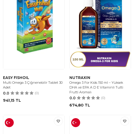
EASY FISHOIL
NUTRAXIN
Multi Omega 3 Çiğnenebilir Tablet 30
Omega 3 For Kids 150 ml – Yüksek
Adet
DHA ve EPA A D E Vitaminli Tutti
Frutti Aromalı
0.0
(0)
0.0
(0)
941,15
TL
674,80
TL