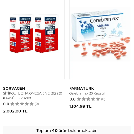
SORVAGEN
FARMATURK
SİTİKOLİN, DHA OMEGA 3 VE B12 (30
Cerebramax 30 Kapsül
KAPSÜL) - 2 Adet
0.0
(0)
0.0
(0)
1.104,68
TL
2.002,00
TL
Toplam
40
ürün bulunmaktadır.