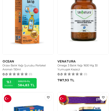
OCEAN
VENATURA
Orzax Balık Yağı Şurubu Portakal
Omega 3 Balık Yağı 1600 Mg 30
Aromalı 150ml
Yumuşak Kapsül
0.0
(0)
0.0
(0)
787,93
TL
590,73
TL
%
1
584,83
TL
İNDIRIM