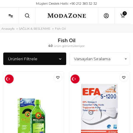
Müşteri Destek Hattı: +90 212 383 32 32
0
Anasayfa
SAĞLIK & BESLENME
Fish Oil
Fish Oil
40
ürün görüntüleniyor.
Ürünleri Filtrele