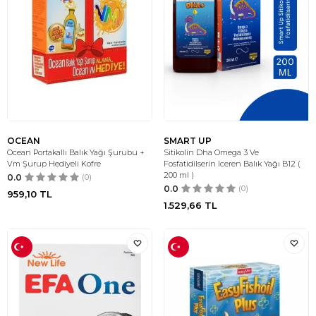
OCEAN
SMART UP
Ocean Portakallı Balık Yağı Şurubu +
Sitikolin Dha Omega 3 Ve
Vm Şurup Hediyeli Kofre
Fosfatidilserin Iceren Balık Yağı B12 (
200 ml )
0.0
(0)
0.0
(0)
959,10
TL
1.529,66
TL