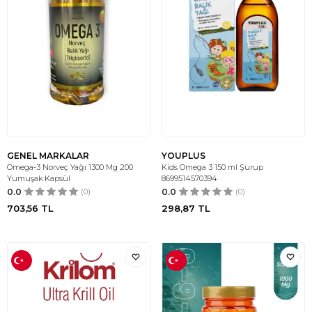
GENEL MARKALAR
YOUPLUS
Omega-3 Norveç Yağı 1300 Mg 200
Kids Omega 3 150 ml Şurup
Yumuşak Kapsül
8699514570394
0.0
(0)
0.0
(0)
703,56
TL
298,87
TL