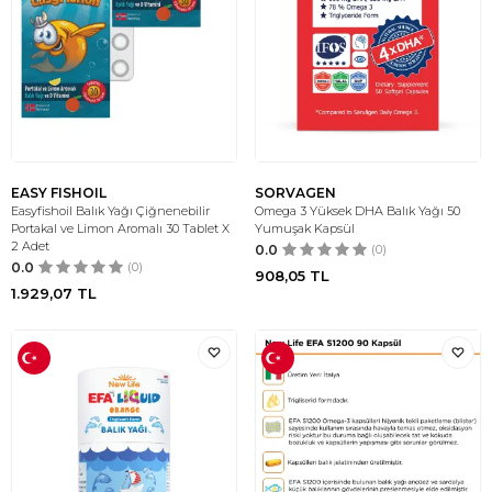
EASY FISHOIL
SORVAGEN
Easyfishoil Balık Yağı Çiğnenebilir
Omega 3 Yüksek DHA Balık Yağı 50
Portakal ve Limon Aromalı 30 Tablet X
Yumuşak Kapsül
2 Adet
0.0
(0)
0.0
(0)
908,05
TL
1.929,07
TL