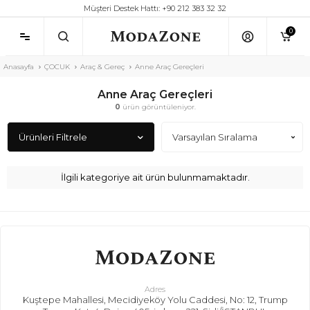
Müşteri Destek Hattı: +90 212 383 32 32
0
Anasayfa
ÇOCUK
Araç & Gereç
Anne Araç Gereçleri
Anne Araç Gereçleri
0
ürün görüntüleniyor.
Ürünleri Filtrele
İlgili kategoriye ait ürün bulunmamaktadır.
Adres
Kuştepe Mahallesi, Mecidiyeköy Yolu Caddesi, No: 12, Trump