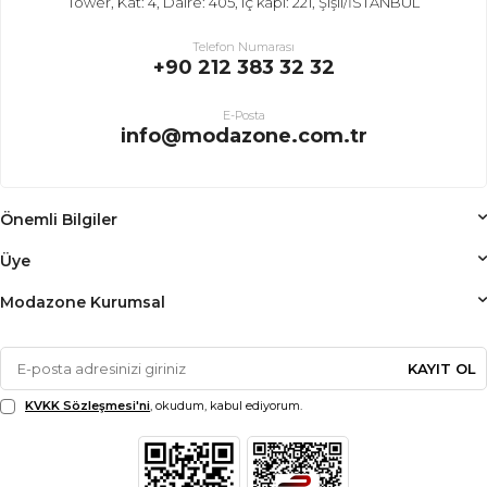
Tower, Kat: 4, Daire: 405, iç kapı: 221, Şişli/İSTANBUL
Telefon Numarası
+90 212 383 32 32
E-Posta
info@modazone.com.tr
Önemli Bilgiler
Üye
Modazone Kurumsal
KAYIT OL
KVKK Sözleşmesi'ni
, okudum, kabul ediyorum.