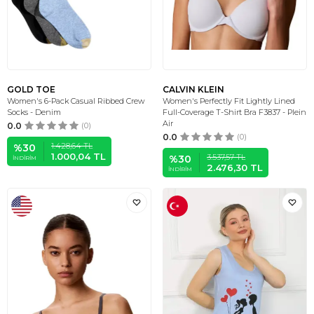
GOLD TOE
CALVIN KLEIN
Women's 6-Pack Casual Ribbed Crew
Women's Perfectly Fit Lightly Lined
Socks - Denim
Full-Coverage T-Shirt Bra F3837 - Plein
Air
0.0
(0)
0.0
(0)
1.428,64
TL
%
30
1.000,04
TL
3.537,57
TL
%
30
İNDIRIM
2.476,30
TL
İNDIRIM