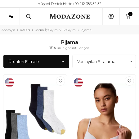
Müşteri Destek Hattı: +90 212 383 32 32
0
Anasayfa
KADIN
Kadın İç Giyim & Ev Giyim
Pijama
Pijama
1514
ürün görüntüleniyor.
Ürünleri Filtrele