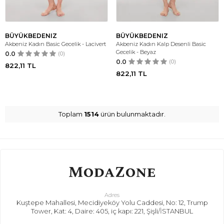
BÜYÜKBEDENIZ
BÜYÜKBEDENIZ
Akbeniz Kadın Basic Gecelik - Lacivert
Akbeniz Kadın Kalp Desenli Basic
Gecelik - Beyaz
0.0
(0)
0.0
(0)
822,11
TL
822,11
TL
Toplam
1514
ürün bulunmaktadır.
Adres
Kuştepe Mahallesi, Mecidiyeköy Yolu Caddesi, No: 12, Trump
Tower, Kat: 4, Daire: 405, iç kapı: 221, Şişli/İSTANBUL