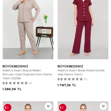
BÜYÜKBEDENIZ
BÜYÜKBEDENIZ
Akbeniz Kadın Büyük Beden
Akbeniz Kadın Bordo Klasik Gömlek
Pamuklu Cepli Düğmeli Krem Pijama
Yaka Pijama Takımı
Takım 202506
0.0
(0)
0.0
(0)
1.787,36
TL
1.386,96
TL