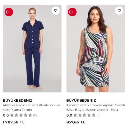
BÜYÜKBEDENIZ
BÜYÜKBEDENIZ
Akbeniz Kadın Lacivert Klasik Gömlek
Akbeniz Kadın Tropical Yaprak Desenli
Yaka Pijama Takımı
Basic Büyük Beden Gecelik - Ekru
0.0
(0)
0.0
(0)
1.787,36
TL
857,86
TL