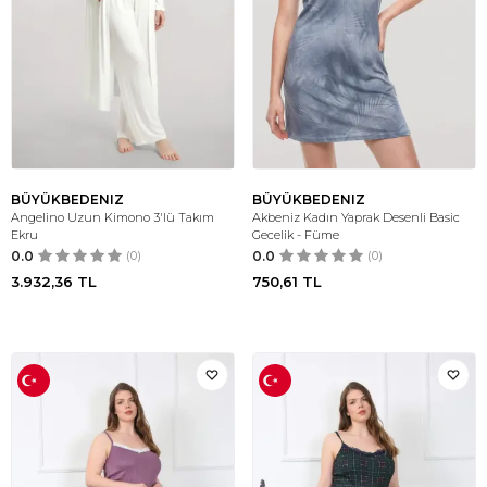
BÜYÜKBEDENIZ
BÜYÜKBEDENIZ
Angelino Uzun Kimono 3'lü Takım
Akbeniz Kadın Yaprak Desenli Basic
Ekru
Gecelik - Füme
0.0
(0)
0.0
(0)
3.932,36
TL
750,61
TL