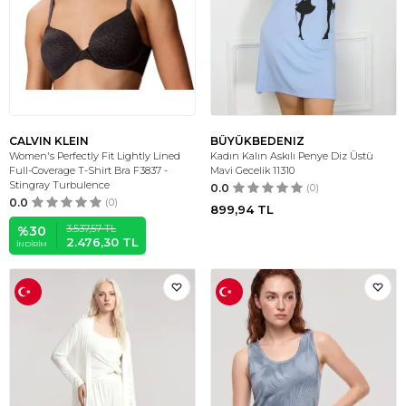
CALVIN KLEIN
BÜYÜKBEDENIZ
Women's Perfectly Fit Lightly Lined
Kadın Kalın Askılı Penye Diz Üstü
Full-Coverage T-Shirt Bra F3837 -
Mavi Gecelik 11310
Stingray Turbulence
0.0
(0)
0.0
(0)
899,94
TL
3.537,57
TL
%
30
2.476,30
TL
İNDIRIM