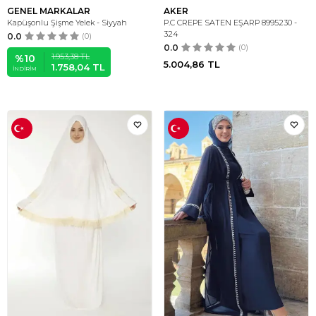
GENEL MARKALAR
AKER
Kapüşonlu Şişme Yelek - Siyyah
P.C CREPE SATEN EŞARP 8995230 -
324
0.0
(0)
0.0
(0)
1.953,38
TL
%
10
5.004,86
TL
1.758,04
TL
İNDIRIM