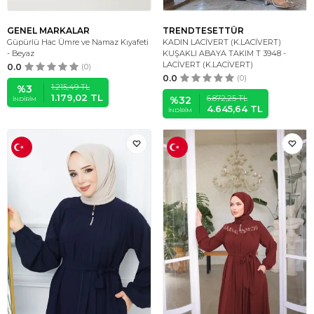
GENEL MARKALAR
TRENDTESETTÜR
Güpürlü Hac Ümre ve Namaz Kıyafeti
KADIN LACİVERT (K.LACİVERT)
- Beyaz
KUŞAKLI ABAYA TAKIM T 3948 -
LACİVERT (K.LACİVERT)
0.0
(0)
0.0
(0)
1.215,49
TL
%
3
1.179,02
TL
6.872,25
TL
%
32
İNDIRIM
4.645,64
TL
İNDIRIM