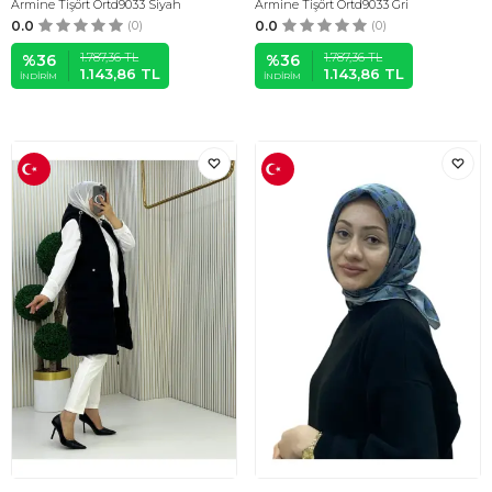
Armine Tişört Ortd9033 Siyah
Armine Tişört Ortd9033 Gri
0.0
(0)
0.0
(0)
1.787,36
TL
1.787,36
TL
%
36
%
36
1.143,86
TL
1.143,86
TL
İNDIRIM
İNDIRIM