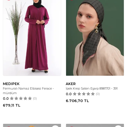
MEDIPEK
AKER
Fermuralı Namaz Elbisesi Ferace -
İpek Krep Saten Eşarp 8981701 - 391
mürdüm
0.0
(0)
0.0
(0)
6.706,70
TL
679,11
TL