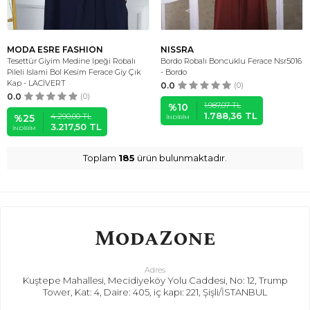
MODA ESRE FASHION
NISSRA
Tesettür Giyim Medine Ipeği Robalı
Bordo Robalı Boncuklu Ferace Nsr5016
Pileli Islami Bol Kesim Ferace Giy Çık
- Bordo
Kap - LACİVERT
0.0
(0)
0.0
(0)
1.987,07
TL
%
10
1.788,36
TL
4.290,00
TL
%
25
İNDIRIM
3.217,50
TL
İNDIRIM
Toplam
185
ürün bulunmaktadır.
Adres
Kuştepe Mahallesi, Mecidiyeköy Yolu Caddesi, No: 12, Trump
Tower, Kat: 4, Daire: 405, iç kapı: 221, Şişli/İSTANBUL