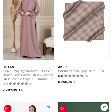
FISTAN
AKER
Krep Kumaş Boydan Tesettür Elbise
İpek Krep Saten Eşarp 8981701 - 331
Namaz Elbisesi Anne Elbisesi Tesettür
0.0
(0)
Elbise Tesettür Abiye - Gül Kurusu
6.256,25
TL
0.0
(0)
2.287,99
TL