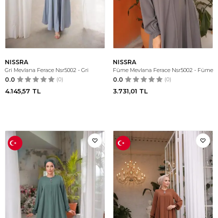
NISSRA
NISSRA
Gri Mevlana Ferace Nsr5002 - Gri
Füme Mevlana Ferace Nsr5002 - Füme
0.0
(0)
0.0
(0)
4.145,57
TL
3.731,01
TL