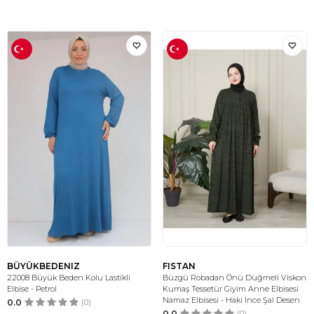
BÜYÜKBEDENIZ
FISTAN
22008 Büyük Beden Kolu Lastikli
Büzgü Robadan Önü Düğmeli Viskon
Elbise - Petrol
Kumaş Tessetür Giyim Anne Elbisesi
Namaz Elbisesi - Haki İnce Şal Desen
0.0
(0)
0.0
(0)