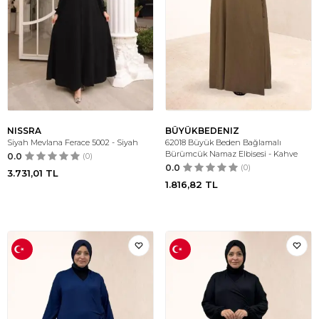
NISSRA
BÜYÜKBEDENIZ
Siyah Mevlana Ferace 5002 - Siyah
62018 Büyük Beden Bağlamalı
Bürümcük Namaz Elbisesi - Kahve
0.0
(0)
0.0
(0)
3.731,01
TL
1.816,82
TL