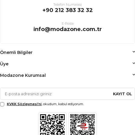
Telefon Numarası
+90 212 383 32 32
E-Posta
info@modazone.com.tr
Önemli Bilgiler
Üye
Modazone Kurumsal
KAYIT OL
KVKK Sözleşmesi'ni
, okudum, kabul ediyorum.