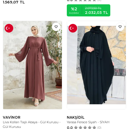
1.569,07
TL
2.073,50
TL
%
2
2.032,03
TL
İNDIRIM
VAVİNOR
NAKŞİDİL
Liva Kolları Taşlı Abaya - Gül Kurusu -
Yarasa Ferace Siyah - SİYAH
Gül Kurusu
0.0
(0)