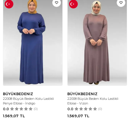
BÜYÜKBEDENIZ
BÜYÜKBEDENIZ
22008 Büyük Beden Kolu Lastikli
22008 Büyük Beden Kolu Lastikli
Penye Elbise - İndigo
Elbise - Vizon
0.0
(0)
0.0
(0)
1.569,07
TL
1.569,07
TL