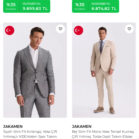
15.179,87
TL
10.559,88
TL
%
35
%
35
9.899,83
TL
6.874,82
TL
İNDIRIM
İNDIRIM
JAKAMEN
JAKAMEN
Siyah Slim Fit Kırlangıç Yaka Çift
Bej Slim Fit Mono Yaka Tensel Kumaş
Yırtmaçlı %100 Keten Spor Takım
Çift Yırtmaç Torba Cepli Takım Elbise