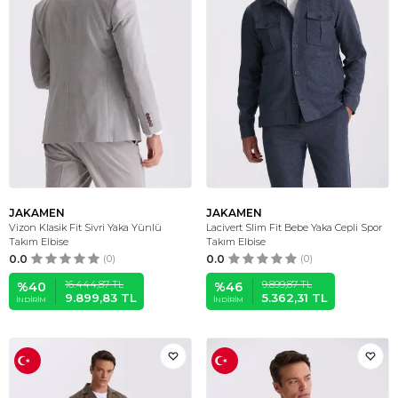
JAKAMEN
JAKAMEN
Vizon Klasik Fit Sivri Yaka Yünlü
Lacivert Slim Fit Bebe Yaka Cepli Spor
Takım Elbise
Takım Elbise
0.0
(0)
0.0
(0)
16.444,87
TL
9.899,87
TL
%
40
%
46
9.899,83
TL
5.362,31
TL
İNDIRIM
İNDIRIM