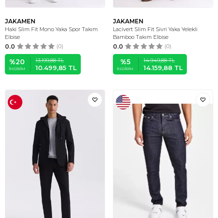
JAKAMEN
JAKAMEN
Haki Slim Fit Mono Yaka Spor Takım
Lacivert Slim Fit Sivri Yaka Yelekli
Elbise
Bamboo Takım Elbise
0.0
(0)
0.0
(0)
13.199,88
TL
14.949,88
TL
%
20
%
5
10.499,85
TL
14.159,88
TL
İNDIRIM
İNDIRIM