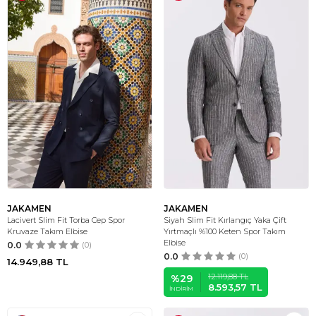
JAKAMEN
JAKAMEN
Lacivert Slim Fit Torba Cep Spor
Siyah Slim Fit Kırlangıç Yaka Çift
Kruvaze Takım Elbise
Yırtmaçlı %100 Keten Spor Takım
Elbise
0.0
(0)
0.0
(0)
14.949,88
TL
12.119,88
TL
%
29
8.593,57
TL
İNDIRIM