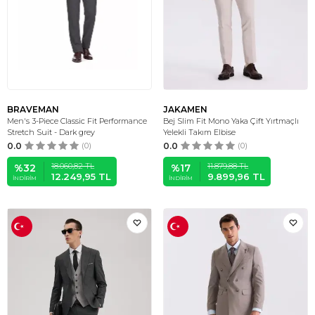
BRAVEMAN
JAKAMEN
Men's 3-Piece Classic Fit Performance
Bej Slim Fit Mono Yaka Çift Yırtmaçlı
Stretch Suit - Dark grey
Yelekli Takım Elbise
0.0
(0)
0.0
(0)
18.060,82
TL
11.879,88
TL
%
32
%
17
12.249,95
TL
9.899,96
TL
İNDIRIM
İNDIRIM