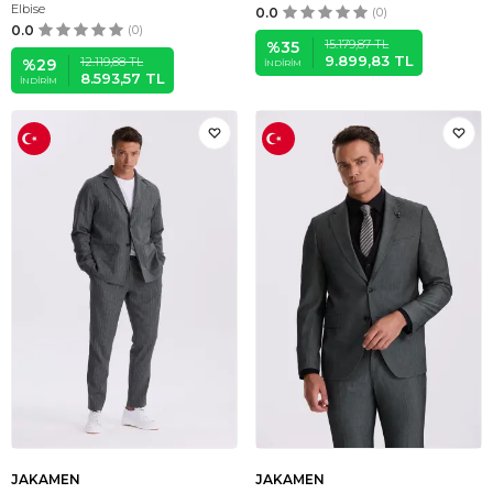
Elbise
0.0
(0)
0.0
(0)
15.179,87
TL
%
35
9.899,83
TL
12.119,88
TL
%
29
İNDIRIM
8.593,57
TL
İNDIRIM
JAKAMEN
JAKAMEN