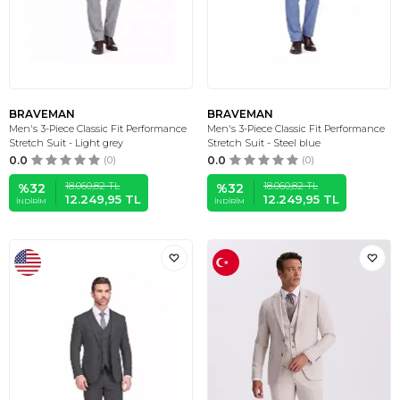
BRAVEMAN
BRAVEMAN
Men's 3-Piece Classic Fit Performance
Men's 3-Piece Classic Fit Performance
Stretch Suit - Light grey
Stretch Suit - Steel blue
0.0
(0)
0.0
(0)
18.060,82
TL
18.060,82
TL
%
32
%
32
12.249,95
TL
12.249,95
TL
İNDIRIM
İNDIRIM