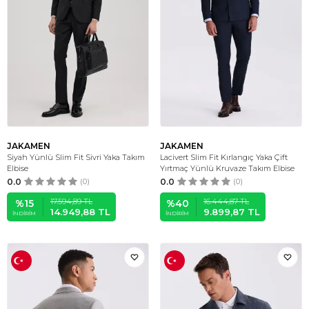
JAKAMEN
JAKAMEN
Siyah Yünlü Slim Fit Sivri Yaka Takım
Lacivert Slim Fit Kırlangıç Yaka Çift
Elbise
Yırtmaç Yünlü Kruvaze Takım Elbise
0.0
(0)
0.0
(0)
17.594,89
TL
16.444,87
TL
%
15
%
40
14.949,88
TL
9.899,87
TL
İNDIRIM
İNDIRIM