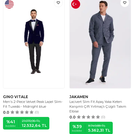
GINO VITALE
JAKAMEN
Men's 2-Piece Velvet Peak Lapel Slim-
Lacivert Slim Fit Apaş Yaka Keten
Fit Tuxedo - Midnight blue
Karışımlı Çift Yırtmaçlı Çizgili Takım
Elbise
0.0
(0)
0.0
(0)
21.070,96
TL
%
41
12.532,64
TL
8.749,88
TL
%
39
İNDIRIM
5.362,31
TL
İNDIRIM