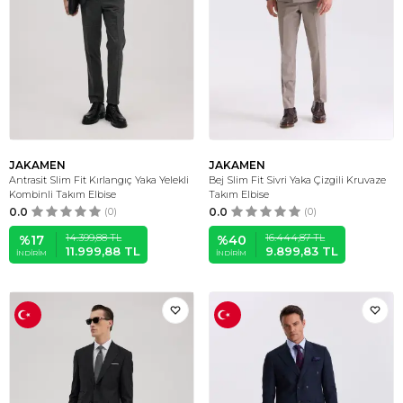
JAKAMEN
JAKAMEN
Antrasit Slim Fit Kırlangıç Yaka Yelekli
Bej Slim Fit Sivri Yaka Çizgili Kruvaze
Kombinli Takım Elbise
Takım Elbise
0.0
(0)
0.0
(0)
14.399,88
TL
16.444,87
TL
%
17
%
40
11.999,88
TL
9.899,83
TL
İNDIRIM
İNDIRIM