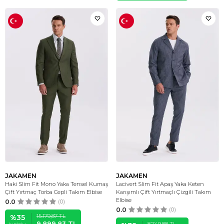
JAKAMEN
JAKAMEN
Haki Slim Fit Mono Yaka Tensel Kumaş
Lacivert Slim Fit Apaş Yaka Keten
Çift Yırtmaç Torba Cepli Takım Elbise
Karışımlı Çift Yırtmaçlı Çizgili Takım
Elbise
0.0
(0)
0.0
(0)
15.179,87
TL
%
35
9.899,83
TL
8.749,88
TL