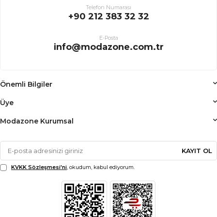
Telefon Numarası
+90 212 383 32 32
E-Posta
info@modazone.com.tr
Önemli Bilgiler
Üye
Modazone Kurumsal
KAYIT OL
KVKK Sözleşmesi'ni
, okudum, kabul ediyorum.