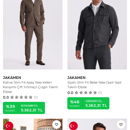
JAKAMEN
JAKAMEN
Kahve Slim Fit Apaş Yaka Keten
Siyah Slim Fit Bebe Yaka Cepli Spor
Karışımlı Çift Yırtmaçlı Çizgili Takım
Takım Elbise
Elbise
0.0
(0)
0.0
(0)
9.899,87
TL
%
46
5.362,31
TL
8.749,88
TL
%
39
İNDIRIM
5.362,31
TL
İNDIRIM