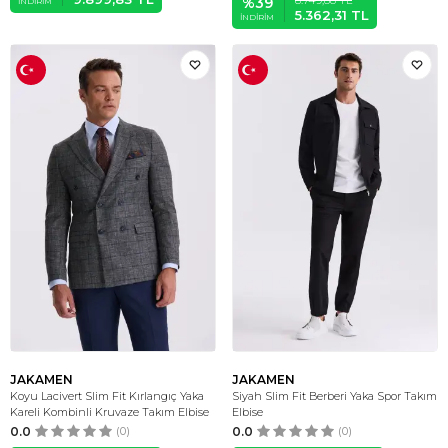
%
39
İNDIRIM
5.362,31
TL
İNDIRIM
JAKAMEN
JAKAMEN
Koyu Lacivert Slim Fit Kırlangıç Yaka
Siyah Slim Fit Berberi Yaka Spor Takım
Kareli Kombinli Kruvaze Takım Elbise
Elbise
0.0
(0)
0.0
(0)