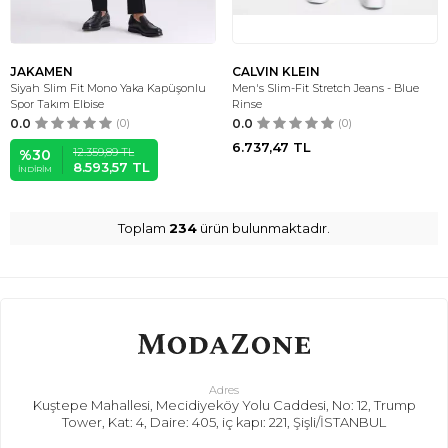
JAKAMEN
CALVIN KLEIN
Siyah Slim Fit Mono Yaka Kapüşonlu
Men's Slim-Fit Stretch Jeans - Blue
Spor Takım Elbise
Rinse
0.0
(0)
0.0
(0)
6.737,47
TL
12.359,89
TL
%
30
8.593,57
TL
İNDIRIM
Toplam
234
ürün bulunmaktadır.
Adres
Kuştepe Mahallesi, Mecidiyeköy Yolu Caddesi, No: 12, Trump
Tower, Kat: 4, Daire: 405, iç kapı: 221, Şişli/İSTANBUL