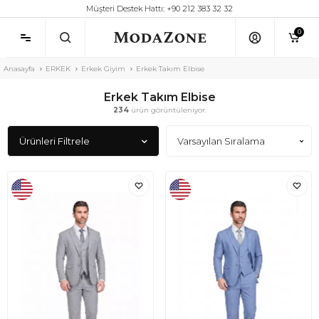
Müşteri Destek Hattı: +90 212 383 32 32
0
Anasayfa
ERKEK
Erkek Giyim
Erkek Takım Elbise
Erkek Takım Elbise
234
ürün görüntüleniyor.
Ürünleri Filtrele