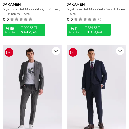
JAKAMEN
JAKAMEN
Siyah Slim Fit Mono Yaka Çift Yırtmaç
Siyah Slim Fit Mono Yaka Yelekli Takım
Düz Takım Elbise
Elbise
0.0
(0)
0.0
(0)
11.999,88
TL
11.639,88
TL
%
35
%
11
7.812,34
TL
10.319,88
TL
İNDIRIM
İNDIRIM