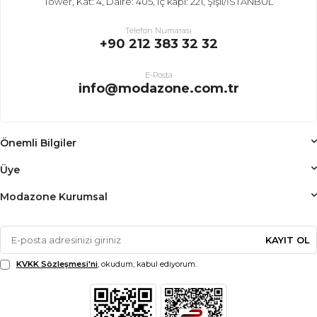
Tower, Kat: 4, Daire: 405, iç kapı: 221, Şişli/İSTANBUL
Telefon Numarası
+90 212 383 32 32
E-Posta
info@modazone.com.tr
Önemli Bilgiler
Üye
Modazone Kurumsal
KAYIT OL
KVKK Sözleşmesi'ni
, okudum, kabul ediyorum.