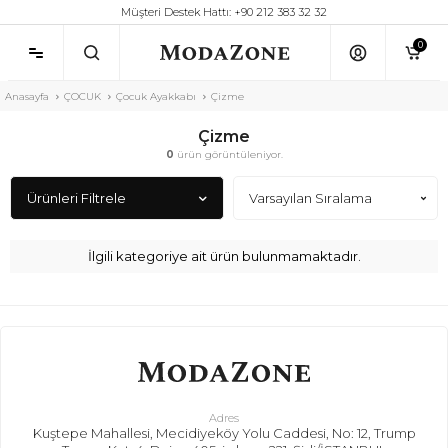
Müşteri Destek Hattı: +90 212 383 32 32
0
Anasayfa
ÇOCUK
Çocuk Ayakkabı
Çizme
Çizme
0
ürün görüntüleniyor.
Ürünleri Filtrele
İlgili kategoriye ait ürün bulunmamaktadır.
Adres
Kuştepe Mahallesi, Mecidiyeköy Yolu Caddesi, No: 12, Trump