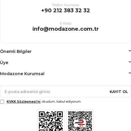
Telefon Numarası
+90 212 383 32 32
E-Posta
info@modazone.com.tr
Önemli Bilgiler
Üye
Modazone Kurumsal
KAYIT OL
KVKK Sözleşmesi'ni
, okudum, kabul ediyorum.