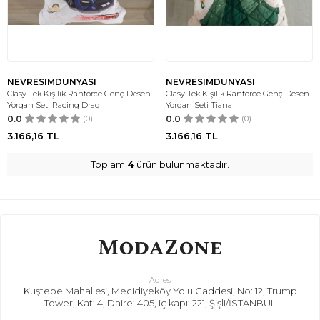
NEVRESIMDUNYASI
NEVRESIMDUNYASI
Clasy Tek Kişilik Ranforce Genç Desen
Clasy Tek Kişilik Ranforce Genç Desen
Yorgan Seti Racing Drag
Yorgan Seti Tiana
0.0
(0)
0.0
(0)
3.166,16
TL
3.166,16
TL
Toplam
4
ürün bulunmaktadır.
Adres
Kuştepe Mahallesi, Mecidiyeköy Yolu Caddesi, No: 12, Trump
Tower, Kat: 4, Daire: 405, iç kapı: 221, Şişli/İSTANBUL