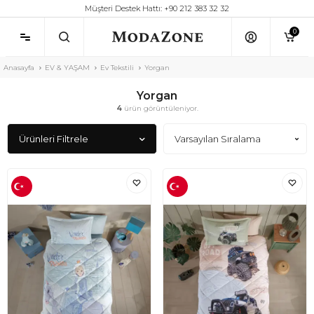
Müşteri Destek Hattı: +90 212 383 32 32
0
Anasayfa
EV & YAŞAM
Ev Tekstili
Yorgan
Yorgan
4
ürün görüntüleniyor.
Ürünleri Filtrele