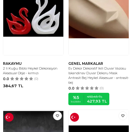
RAKAYMU
GENEL MARKALAR
2 li Kuğu Biblo Heykel Dekorasyon
Ev Dekor Dekoratif Ikili Duvar Vazosu
Aksesuar Obje - kırmızı
Iskandinav Duvar Dekoru Mask
Antrasit Bej Heykel Aksesuar - antrasit-
0.0
(0)
bej
384,67
TL
0.0
(0)
450,45
TL
%
5
427,93
TL
İNDIRIM