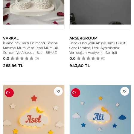
VARKAL
ARSERGROUP
İskandinav Tarzı Daimond Desenli
Bebek Hediyelik Ahşap Isimli Bulut
Minimal Mum Vazo Tepsi Mumluk
Gece Lambası Ledli Aydınlatma
Sunum Ve Aksesuar Seti - BEYAZ
Yenidoğan Hediyelik - Sarı İpli
0.0
(0)
0.0
(0)
285,86
TL
943,80
TL