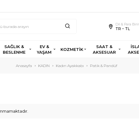
Dil & Para Bir
TR − TL
SAĞLIK &
EV &
SAAT &
İSL
KOZMETİK
BESLENME
YAŞAM
AKSESUAR
AKS
Anasayfa
KADIN
Kadın Ayakkabı
Patik & Pandüf
ulunmamaktadır.