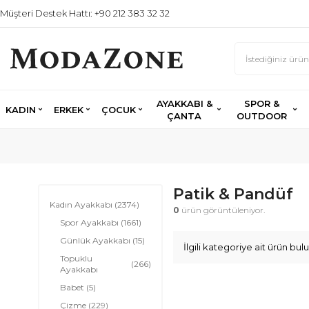
Müşteri Destek Hattı: +90 212 383 32 32
AYAKKABI &
SPOR &
KADIN
ERKEK
ÇOCUK
ÇANTA
OUTDOOR
Patik & Pandüf
Kadın Ayakkabı
(2374)
0
ürün görüntüleniyor.
Spor Ayakkabı
(1661)
Günlük Ayakkabı
(15)
İlgili kategoriye ait ürün b
Topuklu
(266)
Ayakkabı
Babet
(5)
Çizme
(229)