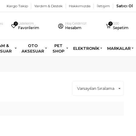
Kargo Takip
Yardım & Destek
Hakkımızda
İletişim
Satıcı Ol
Listelerim
Hoş Geldiniz!
0,00
imi
0
0
Favorilerim
Hesabım
Sepetim
AM &
OTO
PET
ELEKTRONİK
MARKALAR
ESUAR
AKSESUAR
SHOP