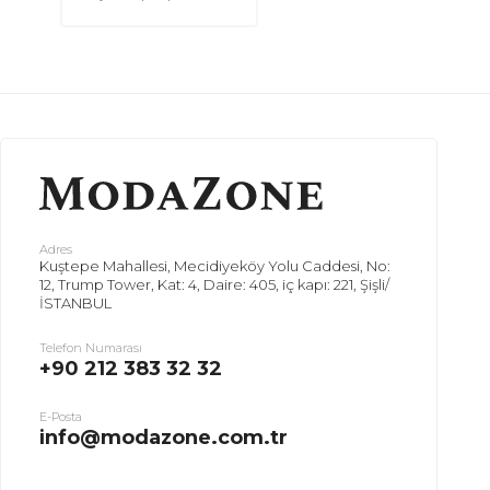
Adres
Kuştepe Mahallesi, Mecidiyeköy Yolu Caddesi, No:
12, Trump Tower, Kat: 4, Daire: 405, iç kapı: 221, Şişli/
İSTANBUL
Telefon Numarası
+90 212 383 32 32
E-Posta
info@modazone.com.tr