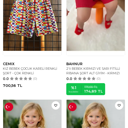
CEMIX
BAHNUR
KIZ BEBEK ÇOCUK KARELİ RENKLİ
2'li BEBEK KIRMIZI VE SARI FİTİLLİ
ŞORT - ÇOK RENKLİ
RİBANA ŞORT ALT GİYİM - KIRMIZI
0.0
(0)
0.0
(0)
700,56
TL
176,66
TL
%
1
174,89
TL
İNDIRIM