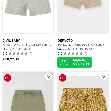
CIVIL BABY
DEFACTO
Yandan Dikişli 6-18 Ay Unisex Şort - Gri
Beli Lastikli Waffle Şort Erkek Bebek
18-24 Ay - Karmelanj
C2221A524SM - Bej-BG106
0.0
(0)
0.0
(0)
228,79
TL
851,02
TL
%
15
723,37
TL
İNDIRIM