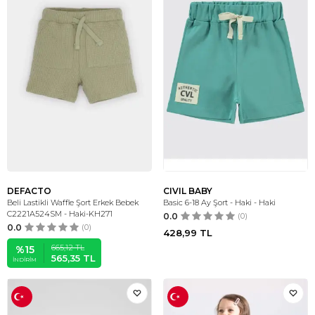
DEFACTO
CIVIL BABY
Beli Lastikli Waffle Şort Erkek Bebek
Basic 6-18 Ay Şort - Haki - Haki
C2221A524SM - Haki-KH271
0.0
(0)
0.0
(0)
428,99
TL
665,12
TL
%
15
565,35
TL
İNDIRIM