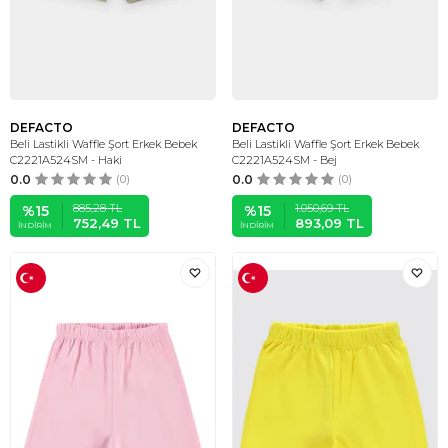
DEFACTO
DEFACTO
Beli Lastikli Waffle Şort Erkek Bebek
Beli Lastikli Waffle Şort Erkek Bebek
C2221A524SM - Haki
C2221A524SM - Bej
0.0
(0)
0.0
(0)
885,28
TL
1.050,69
TL
%
15
%
15
752,49
TL
893,09
TL
İNDIRIM
İNDIRIM