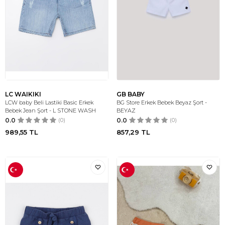
LC WAIKIKI
GB BABY
LCW baby Beli Lastiki Basic Erkek
BG Store Erkek Bebek Beyaz Şort -
Bebek Jean Şort - L STONE WASH
BEYAZ
0.0
(0)
0.0
(0)
989,55
TL
857,29
TL