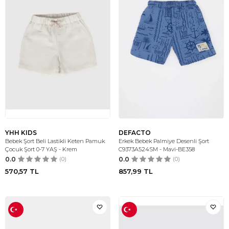
YHH KIDS
DEFACTO
Bebek Şort Beli Lastikli Keten Pamuk
Erkek Bebek Palmiye Desenli Şort
Çocuk Şort 0-7 YAŞ - Krem
C9373A524SM - Mavi-BE358
0.0
(0)
0.0
(0)
570,57
TL
857,99
TL