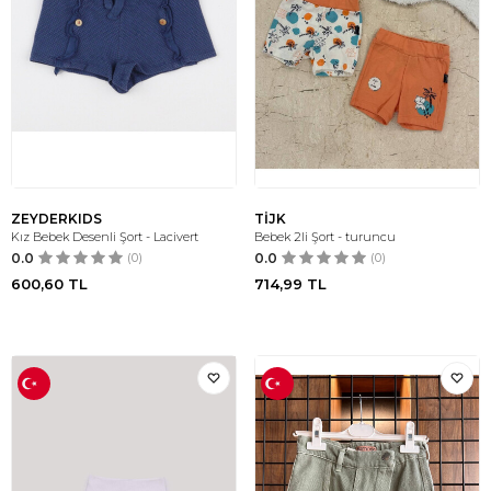
ZEYDERKIDS
TİJK
Kız Bebek Desenli Şort - Lacivert
Bebek 2li Şort - turuncu
0.0
(0)
0.0
(0)
600,60
TL
714,99
TL