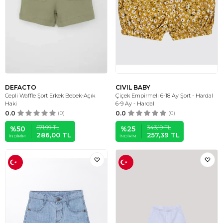
DEFACTO
CIVIL BABY
Cepli Waffle Şort Erkek Bebek-Açık
Çiçek Empirmeli 6-18 Ay Şort - Hardal
Haki
6-9 Ay - Hardal
0.0
(0)
0.0
(0)
571,99
TL
343,19
TL
%
50
%
25
286,00
TL
257,39
TL
İNDIRIM
İNDIRIM