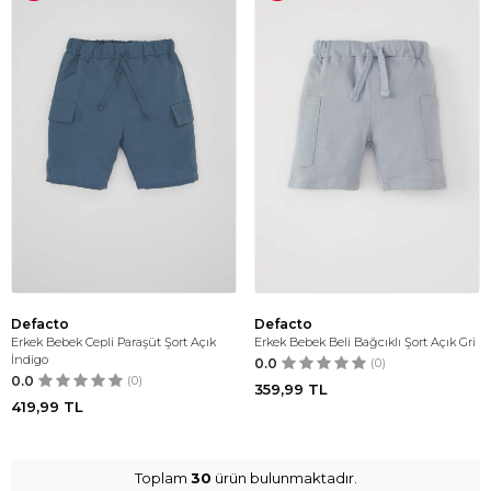
Defacto
Defacto
Erkek Bebek Cepli Paraşüt Şort Açık
Erkek Bebek Beli Bağcıklı Şort Açık Gri
İndigo
0.0
(0)
0.0
(0)
359,99
TL
419,99
TL
Toplam
30
ürün bulunmaktadır.