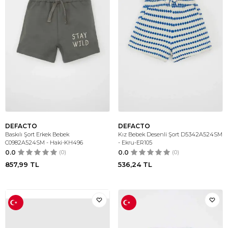
DEFACTO
DEFACTO
Baskılı Şort Erkek Bebek
Kız Bebek Desenli Şort D5342A524SM
C0982A524SM - Haki-KH496
- Ekru-ER105
0.0
(0)
0.0
(0)
857,99
TL
536,24
TL