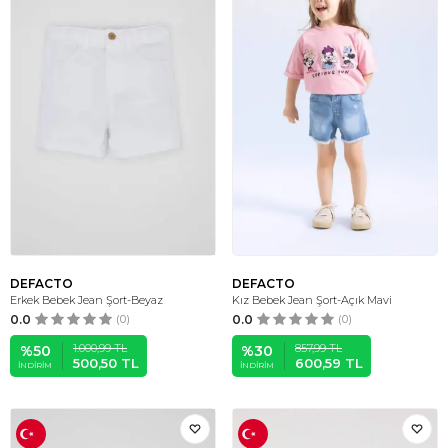
DEFACTO
DEFACTO
Erkek Bebek Jean Şort-Beyaz
Kız Bebek Jean Şort-Açık Mavi
0.0
(0)
0.0
(0)
1.000,99
TL
857,99
TL
%
50
%
30
500,50
TL
600,59
TL
İNDIRIM
İNDIRIM