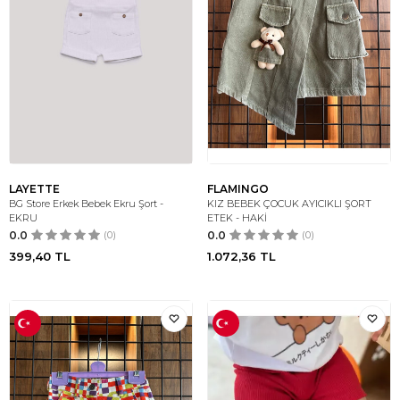
LAYETTE
FLAMINGO
BG Store Erkek Bebek Ekru Şort -
KIZ BEBEK ÇOCUK AYICIKLI ŞORT
EKRU
ETEK - HAKİ
0.0
(0)
0.0
(0)
399,40
TL
1.072,36
TL