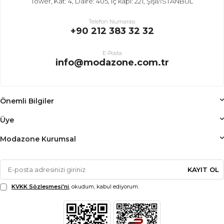
Tower, Kat: 4, Daire: 405, iç kapı: 221, Şişli/İSTANBUL
Telefon Numarası
+90 212 383 32 32
E-Posta
info@modazone.com.tr
Önemli Bilgiler
Üye
Modazone Kurumsal
KAYIT OL
KVKK Sözleşmesi'ni
, okudum, kabul ediyorum.