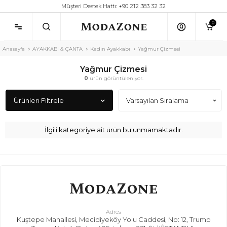
Müşteri Destek Hattı: +90 212 383 32 32
0
Anasayfa
AYAKKABI & ÇANTA
Kadın Ayakkabı
Yağmur Çizmesi
Yağmur Çizmesi
0
ürün görüntüleniyor.
Ürünleri Filtrele
İlgili kategoriye ait ürün bulunmamaktadır.
Adres
Kuştepe Mahallesi, Mecidiyeköy Yolu Caddesi, No: 12, Trump