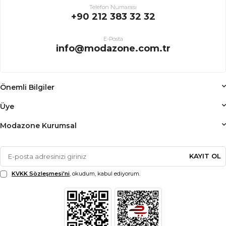
Telefon Numarası
+90 212 383 32 32
E-Posta
info@modazone.com.tr
Önemli Bilgiler
Üye
Modazone Kurumsal
KAYIT OL
KVKK Sözleşmesi'ni
, okudum, kabul ediyorum.