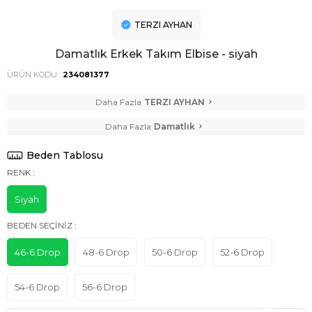
TERZI AYHAN
Damatlık Erkek Takım Elbise - siyah
ÜRÜN KODU :
234081377
Daha Fazla
TERZI AYHAN
Daha Fazla
Damatlık
Beden Tablosu
RENK :
Siyah
BEDEN SEÇINIZ :
46-6 Drop
48-6 Drop
50-6 Drop
52-6 Drop
54-6 Drop
56-6 Drop