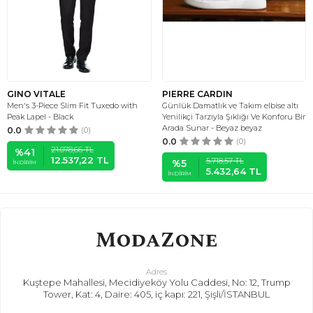
GINO VITALE
PIERRE CARDIN
Men's 3-Piece Slim Fit Tuxedo with
Günlük Damatlık ve Takım elbise altı
Peak Lapel - Black
Yenilikçi Tarzıyla Şıklığı Ve Konforu Bir
Arada Sunar - Beyaz beyaz
0.0
(0)
0.0
(0)
21.078,66
TL
%
41
12.537,22
TL
5.718,57
TL
%
5
İNDIRIM
5.432,64
TL
İNDIRIM
Adres
Kuştepe Mahallesi, Mecidiyeköy Yolu Caddesi, No: 12, Trump
Tower, Kat: 4, Daire: 405, iç kapı: 221, Şişli/İSTANBUL