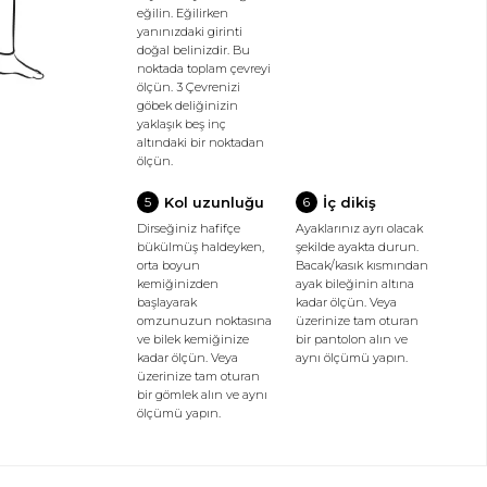
eğilin. Eğilirken
yanınızdaki girinti
doğal belinizdir. Bu
noktada toplam çevreyi
ölçün. 3 Çevrenizi
göbek deliğinizin
yaklaşık beş inç
altındaki bir noktadan
ölçün.
Kol uzunluğu
İç dikiş
5
6
Dirseğiniz hafifçe
Ayaklarınız ayrı olacak
bükülmüş haldeyken,
şekilde ayakta durun.
orta boyun
Bacak/kasık kısmından
kemiğinizden
ayak bileğinin altına
başlayarak
kadar ölçün. Veya
omzunuzun noktasına
üzerinize tam oturan
ve bilek kemiğinize
bir pantolon alın ve
kadar ölçün. Veya
aynı ölçümü yapın.
üzerinize tam oturan
bir gömlek alın ve aynı
ölçümü yapın.