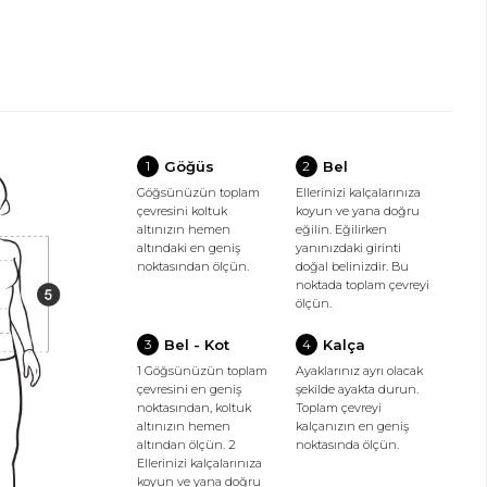
Göğüs
Bel
1
2
Göğsünüzün toplam
Ellerinizi kalçalarınıza
çevresini koltuk
koyun ve yana doğru
altınızın hemen
eğilin. Eğilirken
altındaki en geniş
yanınızdaki girinti
noktasından ölçün.
doğal belinizdir. Bu
noktada toplam çevreyi
ölçün.
Bel - Kot
Kalça
3
4
1 Göğsünüzün toplam
Ayaklarınız ayrı olacak
çevresini en geniş
şekilde ayakta durun.
noktasından, koltuk
Toplam çevreyi
altınızın hemen
kalçanızın en geniş
altından ölçün. 2
noktasında ölçün.
Ellerinizi kalçalarınıza
koyun ve yana doğru