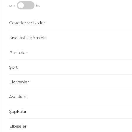
cm.
in.
Ceketler ve Üstler
Kısa kollu gömlek
Pantolon
Şort
Eldivenler
Ayakkabı
Şapkalar
Elbiseler