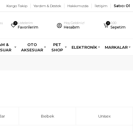
Kargo Takip
Yardım & Destek
Hakkımızda
İletişim
Satıcı Ol
Listelerim
Hoş Geldiniz!
0,00
imi
0
0
Favorilerim
Hesabım
Sepetim
AM &
OTO
PET
ELEKTRONİK
MARKALAR
ESUAR
AKSESUAR
SHOP
lar
Bebek
Unisex