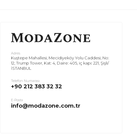
Adres
Kuştepe Mahallesi, Mecidiyeköy Yolu Caddesi, No:
12, Trump Tower, Kat: 4, Daire: 405, iç kapı: 221, Şişli/
İSTANBUL
Telefon Numarası
+90 212 383 32 32
E-Posta
info@modazone.com.tr