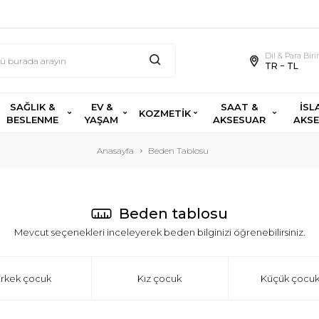
Dil & Para Bir
TR − TL
SAĞLIK &
EV &
SAAT &
İSL
KOZMETİK
BESLENME
YAŞAM
AKSESUAR
AKS
Anasayfa
Beden Tablosu
Beden tablosu
Mevcut seçenekleri inceleyerek beden bilginizi öğrenebilirsiniz.
rkek çocuk
Kız çocuk
Küçük çocuk