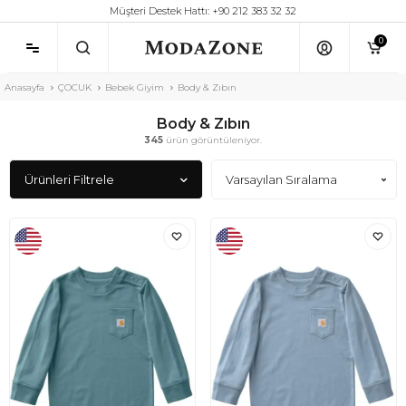
Müşteri Destek Hattı: +90 212 383 32 32
0
Anasayfa
ÇOCUK
Bebek Giyim
Body & Zıbın
Body & Zıbın
345
ürün görüntüleniyor.
Ürünleri Filtrele