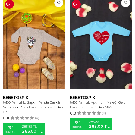
BEBETOSPIK
BEBETOSPIK
%100 Pamuklu Şaşkın Panda Baskılı
%100 Pamuk Aşkınızın Meleği Geldi
Yumuşak Doku Baskılı Zıbın & Body -
Baskılı Zıbın & Body - MAVİ
Gri
0.0
(0)
0.0
(0)
285,86
TL
%
1
283,00
TL
285,86
TL
%
1
İNDIRIM
283,00
TL
İNDIRIM