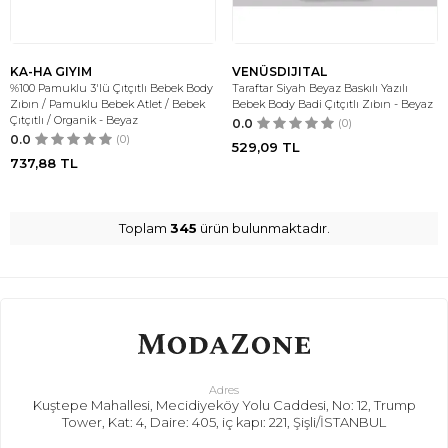
KA-HA GIYIM
VENÜSDIJITAL
%100 Pamuklu 3'lü Çıtçıtlı Bebek Body
Taraftar Siyah Beyaz Baskılı Yazılı
Zıbın / Pamuklu Bebek Atlet / Bebek
Bebek Body Badi Çıtçıtlı Zıbın - Beyaz
Çıtçıtlı / Organik - Beyaz
0.0
(0)
0.0
(0)
529,09
TL
737,88
TL
Toplam
345
ürün bulunmaktadır.
Adres
Kuştepe Mahallesi, Mecidiyeköy Yolu Caddesi, No: 12, Trump
Tower, Kat: 4, Daire: 405, iç kapı: 221, Şişli/İSTANBUL