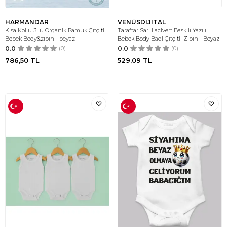
HARMANDAR
VENÜSDIJITAL
Kısa Kollu 3'lü Organik Pamuk Çıtçıtlı
Taraftar Sarı Lacivert Baskılı Yazılı
Bebek Body&zıbın - beyaz
Bebek Body Badi Çıtçıtlı Zıbın - Beyaz
0.0
(0)
0.0
(0)
786,50
TL
529,09
TL