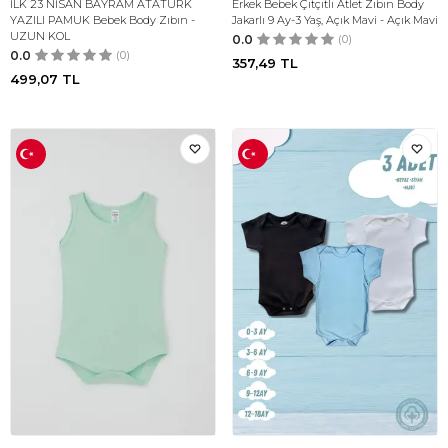
İLK 23 NİSAN BAYRAM ATATÜRK
Erkek Bebek Çıtçıtlı Atlet Zıbın Body
YAZILI PAMUK Bebek Body Zıbın -
Jakarlı 9 Ay-3 Yaş, Açık Mavi - Açık Mavi
UZUN KOL
0.0
(0)
0.0
(0)
357,49
TL
499,07
TL