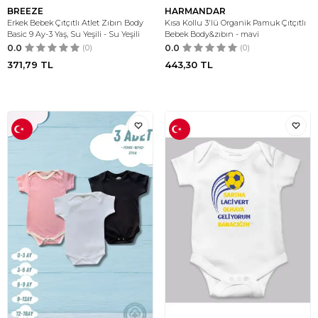
BREEZE
HARMANDAR
Erkek Bebek Çıtçıtlı Atlet Zıbın Body
Kısa Kollu 3'lü Organik Pamuk Çıtçıtlı
Basic 9 Ay-3 Yaş, Su Yeşili - Su Yeşili
Bebek Body&zıbın - mavi
0.0
(0)
0.0
(0)
371,79
TL
443,30
TL