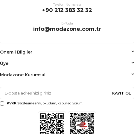
Telefon Numarası
+90 212 383 32 32
E-Posta
info@modazone.com.tr
Önemli Bilgiler
Üye
Modazone Kurumsal
KAYIT OL
KVKK Sözleşmesi'ni
, okudum, kabul ediyorum.