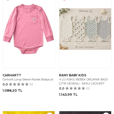
CARHARTT
RANY BABY KIDS
Carhartt Long-Sleeve Pocket Bodysuit
4 LÜ ASKILI BEBEK ORGANİK BADİ
ÇITIR DESENLİ - EKRU LACİVERT
0.0
(0)
0.0
(0)
1.088,20
TL
1.143,99
TL