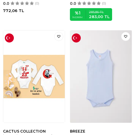
0.0
(0)
0.0
(0)
772,06
TL
285,86
TL
%
1
283,00
TL
İNDIRIM
CACTUS COLLECTION
BREEZE