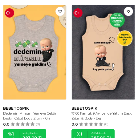
BEBETOSPIK
BEBETOSPIK
Dedemin Mirasını Yemeye Geldim
%100 Pamuk 9 Ay İçeride Yattım Baskılı
Baskılı Çıtçıt Body Zıbın - Gri
Zıbın & Body - Bej
0.0
(0)
0.0
(0)
285,86
TL
285,86
TL
%
1
%
1
283,00
TL
283,00
TL