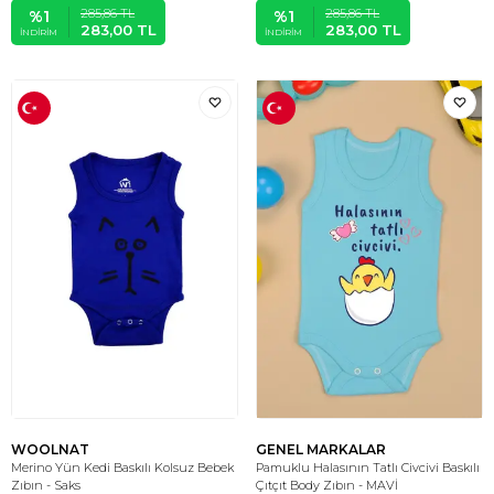
285,86
TL
285,86
TL
%
1
%
1
283,00
TL
283,00
TL
İNDIRIM
İNDIRIM
WOOLNAT
GENEL MARKALAR
Merino Yün Kedi Baskılı Kolsuz Bebek
Pamuklu Halasının Tatlı Civcivi Baskılı
Zıbın - Saks
Çıtçıt Body Zıbın - MAVİ