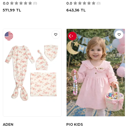
0.0
(0)
0.0
(0)
571,99
TL
643,36
TL
ADEN
PIO KIDS