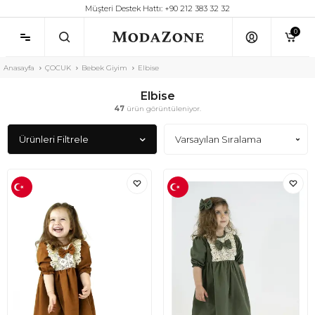
Müşteri Destek Hattı: +90 212 383 32 32
0
Anasayfa
ÇOCUK
Bebek Giyim
Elbise
Elbise
47
ürün görüntüleniyor.
Ürünleri Filtrele