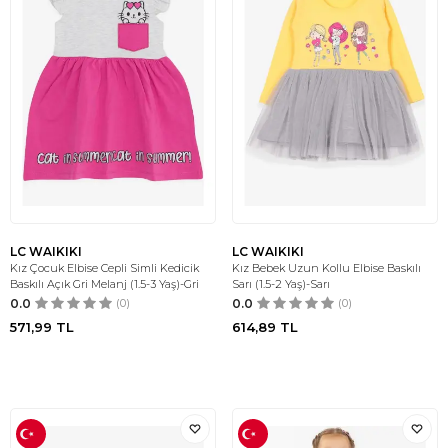
LC WAIKIKI
LC WAIKIKI
Kız Çocuk Elbise Cepli Simli Kedicik
Kız Bebek Uzun Kollu Elbise Baskılı
Baskılı Açık Gri Melanj (1.5-3 Yaş)-Gri
Sarı (1.5-2 Yaş)-Sarı
0.0
(0)
0.0
(0)
571,99
TL
614,89
TL