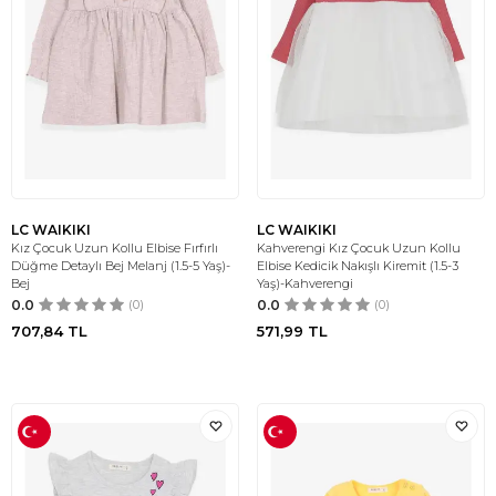
LC WAIKIKI
LC WAIKIKI
Kız Çocuk Uzun Kollu Elbise Fırfırlı
Kahverengi Kız Çocuk Uzun Kollu
Düğme Detaylı Bej Melanj (1.5-5 Yaş)-
Elbise Kedicik Nakışlı Kiremit (1.5-3
Bej
Yaş)-Kahverengi
0.0
(0)
0.0
(0)
707,84
TL
571,99
TL