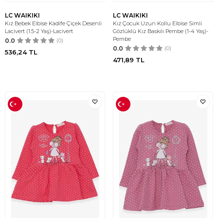
LC WAIKIKI
LC WAIKIKI
Kız Bebek Elbise Kadife Çiçek Desenli
Kız Çocuk Uzun Kollu Elbise Simli
Lacivert (1.5-2 Yaş)-Lacivert
Gözlüklü Kız Baskılı Pembe (1-4 Yaş)-
Pembe
0.0
(0)
0.0
(0)
536,24
TL
471,89
TL