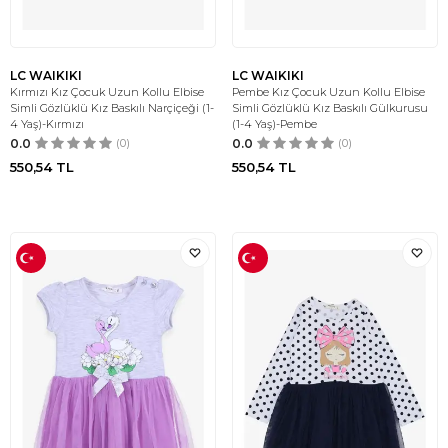
LC WAIKIKI
LC WAIKIKI
Kırmızı Kız Çocuk Uzun Kollu Elbise
Pembe Kız Çocuk Uzun Kollu Elbise
Simli Gözlüklü Kız Baskılı Narçiçeği (1-
Simli Gözlüklü Kız Baskılı Gülkurusu
4 Yaş)-Kırmızı
(1-4 Yaş)-Pembe
0.0
(0)
0.0
(0)
550,54
TL
550,54
TL