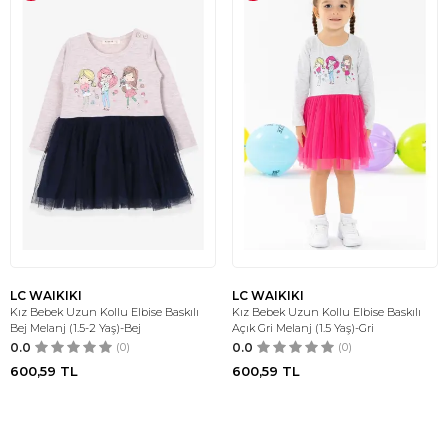
LC WAIKIKI
LC WAIKIKI
Kız Bebek Uzun Kollu Elbise Baskılı
Kız Bebek Uzun Kollu Elbise Baskılı
Bej Melanj (1.5-2 Yaş)-Bej
Açık Gri Melanj (1.5 Yaş)-Gri
0.0
(0)
0.0
(0)
600,59
TL
600,59
TL