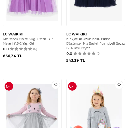
LC WAIKIKI
LC WAIKIKI
Kız Bebek Elbise Kuğu Baskılı Gri
Kız Çocuk Uzun Kollu Elbise
Melanj (1.5-2 Yaş)-Gri
Düşünceli Kız Baskılı Puantiyeli Beyaz
(2-4 Yaş)-Beyaz
0.0
(0)
0.0
(0)
636,34
TL
543,39
TL