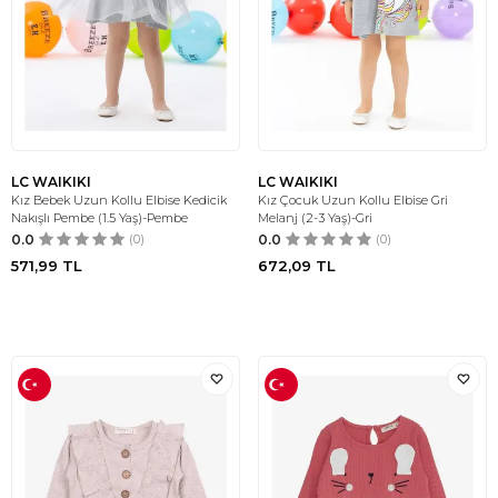
LC WAIKIKI
LC WAIKIKI
Kız Bebek Uzun Kollu Elbise Kedicik
Kız Çocuk Uzun Kollu Elbise Gri
Nakışlı Pembe (1.5 Yaş)-Pembe
Melanj (2-3 Yaş)-Gri
0.0
(0)
0.0
(0)
571,99
TL
672,09
TL