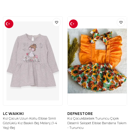
LC WAIKIKI
DEFNESTORE
Kız Çocuk Uzun Kollu Elbise Simli
Kız Çocuk&bebek Turuncu Çiçek
Gözlüklü Kız Baskılı Bej Melanj (1-4
Desenli Salopet Elbise Bandana Takım
Yaş)-Bej
- Turuncu