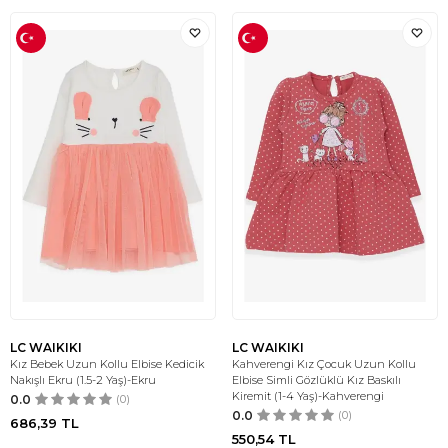
LC WAIKIKI
LC WAIKIKI
Kız Bebek Uzun Kollu Elbise Kedicik
Kahverengi Kız Çocuk Uzun Kollu
Nakışlı Ekru (1.5-2 Yaş)-Ekru
Elbise Simli Gözlüklü Kız Baskılı
Kiremit (1-4 Yaş)-Kahverengi
0.0
(0)
0.0
(0)
686,39
TL
550,54
TL