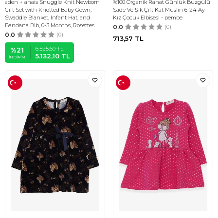
aden + anais Snuggle Knit Newborn
%100 Organik Rahat Günlük Büzgülü
Gift Set with Knotted Baby Gown,
Sade Ve Şık Çift Kat Müslin 6-24 Ay
Swaddle Blanket, Infant Hat, and
Kız Çocuk Elbisesi - pembe
Bandana Bib, 0-3 Months, Rosettes
0.0
(0)
0.0
(0)
713,57
TL
6.525,60
TL
%
21
5.132,10
TL
İNDIRIM