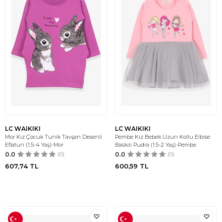
LC WAIKIKI
LC WAIKIKI
Mor Kız Çocuk Tunik Tavşan Desenli
Pembe Kız Bebek Uzun Kollu Elbise
Eflatun (1.5-4 Yaş)-Mor
Baskılı Pudra (1.5-2 Yaş)-Pembe
0.0
(0)
0.0
(0)
607,74
TL
600,59
TL