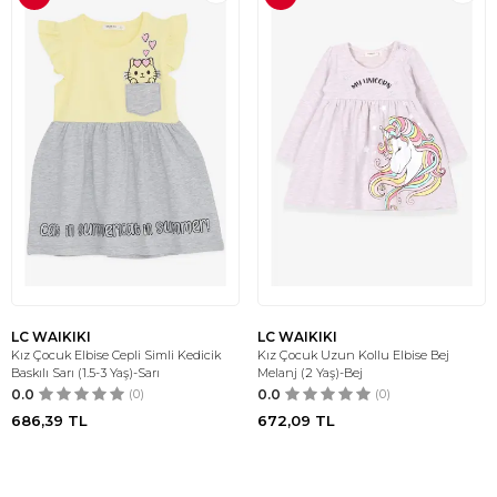
LC WAIKIKI
LC WAIKIKI
Kız Çocuk Elbise Cepli Simli Kedicik
Kız Çocuk Uzun Kollu Elbise Bej
Baskılı Sarı (1.5-3 Yaş)-Sarı
Melanj (2 Yaş)-Bej
0.0
(0)
0.0
(0)
686,39
TL
672,09
TL