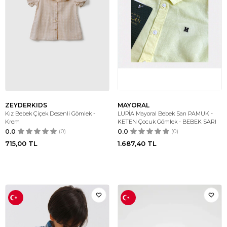
ZEYDERKIDS
MAYORAL
Kız Bebek Çiçek Desenli Gömlek -
LUPİA Mayoral Bebek Sarı PAMUK -
Krem
KETEN Çocuk Gömlek - BEBEK SARI
0.0
(0)
0.0
(0)
715,00
TL
1.687,40
TL