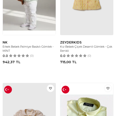
NK
ZEYDERKIDS
Erkek Bebek Palmiye Baskılı Gömlek -
Kız Bebek Çiçek Desenli Gömlek - Çok
MİNT
Renkli
0.0
(0)
0.0
(0)
942,37
TL
715,00
TL