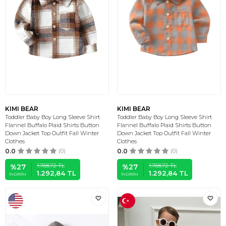
KIMI BEAR
KIMI BEAR
Toddler Baby Boy Long Sleeve Shirt
Toddler Baby Boy Long Sleeve Shirt
Flannel Buffalo Plaid Shirts Button
Flannel Buffalo Plaid Shirts Button
Down Jacket Top Outfit Fall Winter
Down Jacket Top Outfit Fall Winter
Clothes
Clothes
0.0
(0)
0.0
(0)
1.768,72
TL
1.768,72
TL
%
27
%
27
1.292,84
TL
1.292,84
TL
İNDIRIM
İNDIRIM