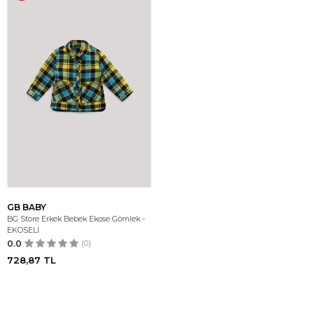
GB BABY
BG Store Erkek Bebek Ekose Gömlek -
EKOSELI
0.0
(0)
728,87
TL