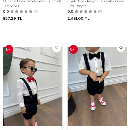
BG Store Erkek Bebek Desenli Gömlek
Erkek Bebek Papyonlu Gömlek Beyaz
- DESENLI
2189 - Beyaz
0.0
(0)
0.0
(0)
857,29
TL
2.431,00
TL