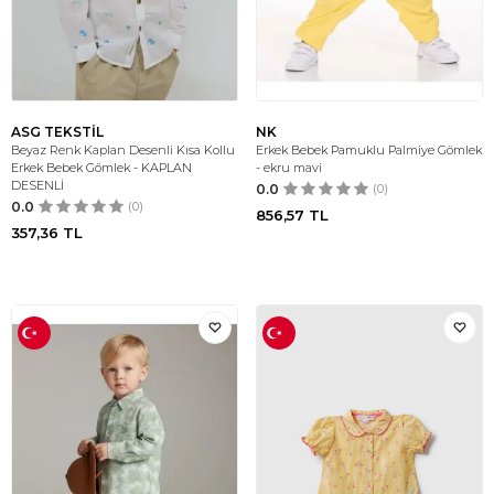
ASG TEKSTİL
NK
Beyaz Renk Kaplan Desenli Kısa Kollu
Erkek Bebek Pamuklu Palmiye Gömlek
Erkek Bebek Gömlek - KAPLAN
- ekru mavi
DESENLİ
0.0
(0)
0.0
(0)
856,57
TL
357,36
TL