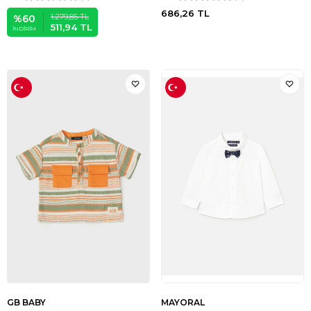
686,26
TL
1.279,85
TL
%
60
511,94
TL
İNDIRIM
GB BABY
MAYORAL