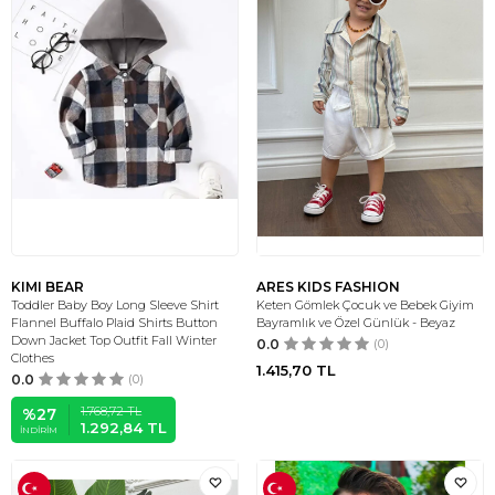
KIMI BEAR
ARES KIDS FASHION
Toddler Baby Boy Long Sleeve Shirt
Keten Gömlek Çocuk ve Bebek Giyim
Flannel Buffalo Plaid Shirts Button
Bayramlık ve Özel Günlük - Beyaz
Down Jacket Top Outfit Fall Winter
0.0
(0)
Clothes
1.415,70
TL
0.0
(0)
1.768,72
TL
%
27
1.292,84
TL
İNDIRIM