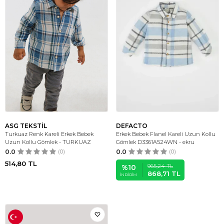
ASG TEKSTİL
DEFACTO
Turkuaz Renk Kareli Erkek Bebek
Erkek Bebek Flanel Kareli Uzun Kollu
Uzun Kollu Gömlek - TURKUAZ
Gömlek D3361A524WN - ekru
0.0
(0)
0.0
(0)
514,80
TL
965,24
TL
%
10
868,71
TL
İNDIRIM