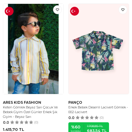
ARES KIDS FASHION
PANÇO
Keten Gömlek Beyaz Sarı Çocuk Ve
Erkek Bebek Desenli Lacivert Gömlek -
Bebek Giyim Özel Günler Erkek Şık
002-Lacivert
Giyim - Beyaz Sarı
0.0
(0)
0.0
(0)
1.708,85
TL
%
60
1.415,70
TL
683,54
TL
İNDIRIM