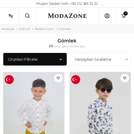
Müşteri Destek Hattı: +90 212 383 32 32
0
Anasayfa
ÇOCUK
Bebek Giyim
Gömlek
Gömlek
29
ürün görüntüleniyor.
Ürünleri Filtrele