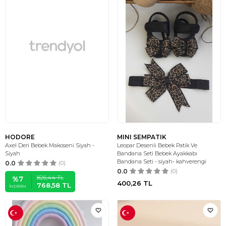
HODORE
MINI SEMPATIK
Axel Deri Bebek Makoseni Siyah -
Leopar Desenli Bebek Patik Ve
Siyah
Bandana Seti Bebek Ayakkabı
Bandana Seti - siyah- kahverengi
0.0
(0)
0.0
(0)
826,44
TL
%
7
400,26
TL
768,58
TL
İNDIRIM