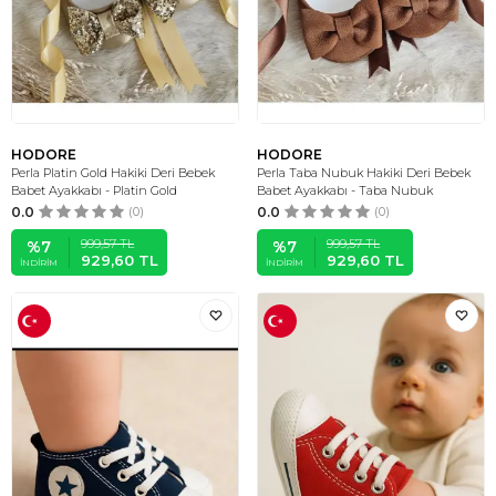
HODORE
HODORE
Perla Platin Gold Hakiki Deri Bebek
Perla Taba Nubuk Hakiki Deri Bebek
Babet Ayakkabı - Platin Gold
Babet Ayakkabı - Taba Nubuk
0.0
(0)
0.0
(0)
999,57
TL
999,57
TL
%
7
%
7
929,60
TL
929,60
TL
İNDIRIM
İNDIRIM