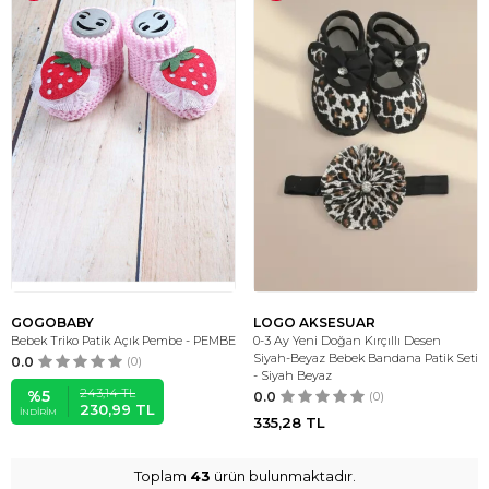
GOGOBABY
LOGO AKSESUAR
Bebek Triko Patik Açık Pembe - PEMBE
0-3 Ay Yeni Doğan Kırçıllı Desen
Siyah-Beyaz Bebek Bandana Patik Seti
0.0
(0)
- Siyah Beyaz
243,14
TL
%
5
0.0
(0)
230,99
TL
İNDIRIM
335,28
TL
Toplam
43
ürün bulunmaktadır.