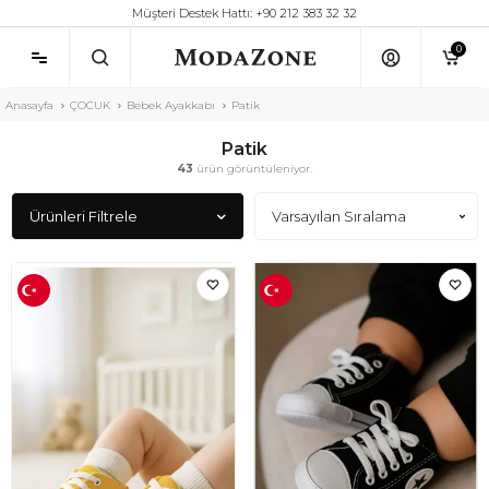
Müşteri Destek Hattı: +90 212 383 32 32
0
Anasayfa
ÇOCUK
Bebek Ayakkabı
Patik
Patik
43
ürün görüntüleniyor.
Ürünleri Filtrele