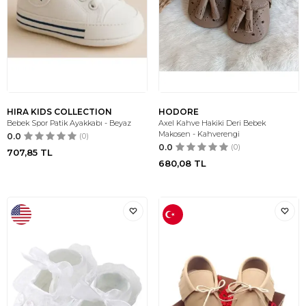
HIRA KIDS COLLECTION
HODORE
Bebek Spor Patik Ayakkabı - Beyaz
Axel Kahve Hakiki Deri Bebek
Makosen - Kahverengi
0.0
(0)
0.0
(0)
707,85
TL
680,08
TL