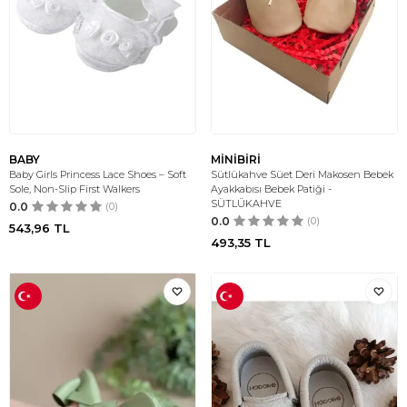
BABY
MİNİBİRİ
Baby Girls Princess Lace Shoes – Soft
Sütlükahve Süet Deri Makosen Bebek
Sole, Non-Slip First Walkers
Ayakkabısı Bebek Patiği -
SÜTLÜKAHVE
0.0
(0)
0.0
(0)
543,96
TL
493,35
TL