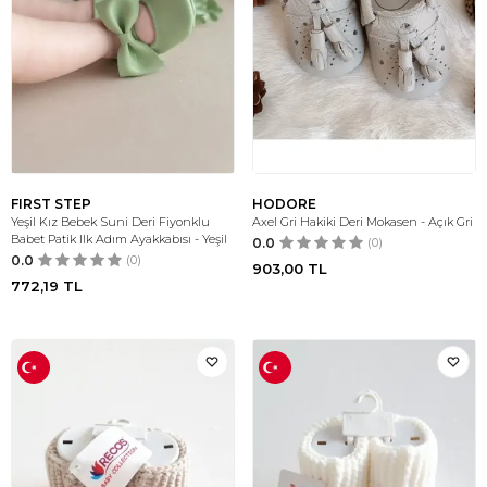
FIRST STEP
HODORE
Yeşil Kız Bebek Suni Deri Fiyonklu
Axel Gri Hakiki Deri Mokasen - Açık Gri
Babet Patik Ilk Adım Ayakkabısı - Yeşil
0.0
(0)
0.0
(0)
903,00
TL
772,19
TL