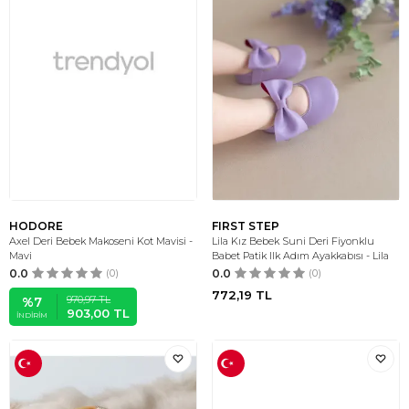
HODORE
FIRST STEP
Axel Deri Bebek Makoseni Kot Mavisi -
Lila Kız Bebek Suni Deri Fiyonklu
Mavi
Babet Patik Ilk Adım Ayakkabısı - Lila
0.0
(0)
0.0
(0)
772,19
TL
970,97
TL
%
7
903,00
TL
İNDIRIM