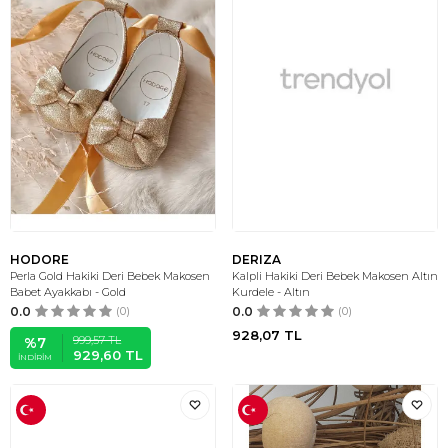
HODORE
DERIZA
Perla Gold Hakiki Deri Bebek Makosen
Kalpli Hakiki Deri Bebek Makosen Altın
Babet Ayakkabı - Gold
Kurdele - Altın
0.0
(0)
0.0
(0)
928,07
TL
999,57
TL
%
7
929,60
TL
İNDIRIM