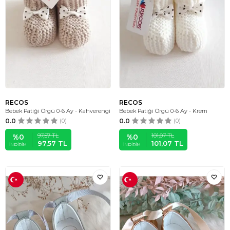
RECOS
RECOS
Bebek Patiği Örgü 0-6 Ay - Kahverengi
Bebek Patiği Örgü 0-6 Ay - Krem
0.0
(0)
0.0
(0)
97,57
TL
101,07
TL
%
0
%
0
97,57
TL
101,07
TL
İNDIRIM
İNDIRIM