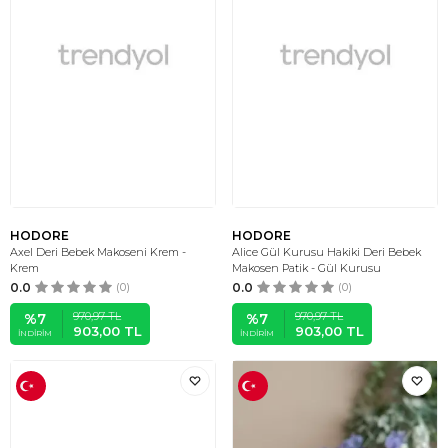
HODORE
HODORE
Axel Deri Bebek Makoseni Krem -
Alice Gül Kurusu Hakiki Deri Bebek
Krem
Makosen Patik - Gül Kurusu
0.0
(0)
0.0
(0)
970,97
TL
970,97
TL
%
7
%
7
903,00
TL
903,00
TL
İNDIRIM
İNDIRIM