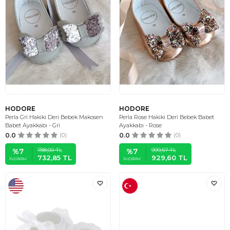
HODORE
HODORE
Perla Gri Hakiki Deri Bebek Makosen
Perla Rose Hakiki Deri Bebek Babet
Babet Ayakkabı - Gri
Ayakkabı - Rose
0.0
(0)
0.0
(0)
788,00
TL
999,57
TL
%
7
%
7
732,85
TL
929,60
TL
İNDIRIM
İNDIRIM