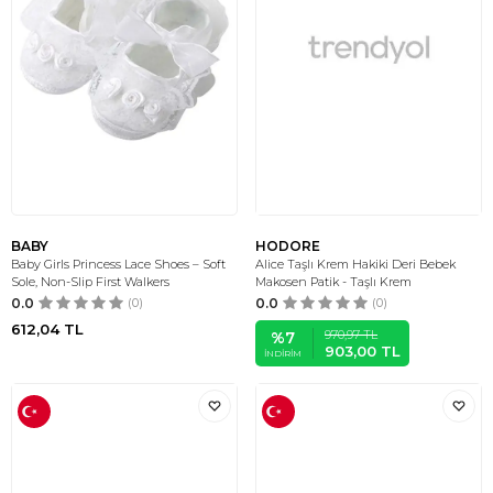
BABY
HODORE
Baby Girls Princess Lace Shoes – Soft
Alice Taşlı Krem Hakiki Deri Bebek
Sole, Non-Slip First Walkers
Makosen Patik - Taşlı Krem
0.0
(0)
0.0
(0)
612,04
TL
970,97
TL
%
7
903,00
TL
İNDIRIM