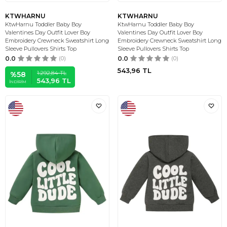
KTWHARNU
KTWHARNU
KtwHarnu Toddler Baby Boy
KtwHarnu Toddler Baby Boy
Valentines Day Outfit Lover Boy
Valentines Day Outfit Lover Boy
Embroidery Crewneck Sweatshirt Long
Embroidery Crewneck Sweatshirt Long
Sleeve Pullovers Shirts Top
Sleeve Pullovers Shirts Top
0.0
(0)
0.0
(0)
543,96
TL
1.292,84
TL
%
58
543,96
TL
İNDIRIM