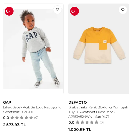
GAP
DEFACTO
Erkek Bebek Açık Gri Logo Kapüşonlu
Bisiklet Yaka Renk Bloklu İçi Yumuşak
Sweatshirt - Gri-001
Tüylü Sweatshirt Erkek Bebek
A9753A524WN - Sarı-YL77
0.0
(0)
0.0
(0)
2.573,93
TL
1.000,99
TL