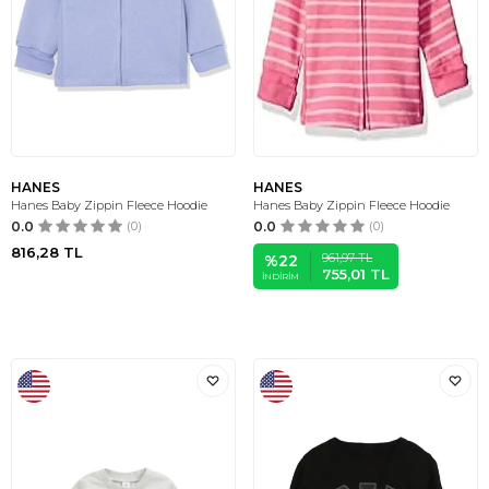
HANES
HANES
Hanes Baby Zippin Fleece Hoodie
Hanes Baby Zippin Fleece Hoodie
0.0
(0)
0.0
(0)
816,28
TL
961,97
TL
%
22
755,01
TL
İNDIRIM