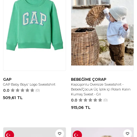
GAP
BEBEĞİME ÇORAP
GAP Baby Boys' Logo Sweatshirt
Kapüşonlu Oversize Sweatshirt -
Bebek/Çocuk Üç İplik içi Polarlı Kalın
0.0
(0)
Kumaş Sweat - Gri
509,61
TL
0.0
(0)
915,06
TL