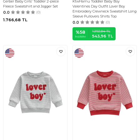
Gerber Baby Girls' Toddler 2-piece
KtwHarnu Toddler Baby Boy
Fleece Sweatshirt and Jogger Set
Valentines Day Outfit Lover Boy
Embroidery Crewneck Sweatshirt Long
0.0
(0)
Sleeve Pullovers Shirts Top
1.766,68
TL
0.0
(0)
1.292,84
TL
%
58
543,96
TL
İNDIRIM