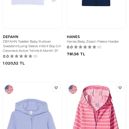
DEFAHN
HANES
DEFAHN Toddler Baby Pullover
Hanes Baby Zippin Fleece Hoodie
Sweatshirt,Long Sleeve Infant Boy Girl
0.0
(0)
Crewneck Active Tshirts 6 Month-3Y
781,56
TL
0.0
(0)
1.020,52
TL