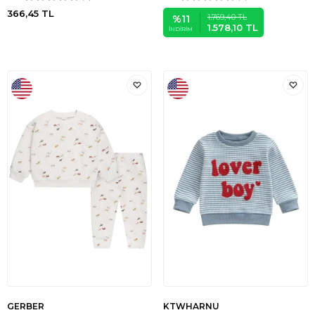
366,45
TL
1.769,40
TL
%
11
1.578,10
TL
İNDIRIM
GERBER
KTWHARNU