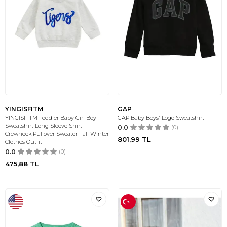
YINGISFITM
GAP
YINGISFITM Toddler Baby Girl Boy
GAP Baby Boys' Logo Sweatshirt
Sweatshirt Long Sleeve Shirt
0.0
(0)
Crewneck Pullover Sweater Fall Winter
801,99
TL
Clothes Outfit
0.0
(0)
475,88
TL