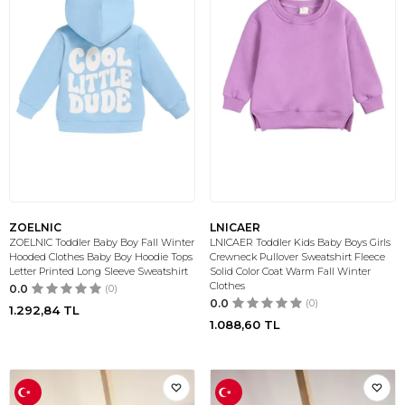
ZOELNIC
LNICAER
ZOELNIC Toddler Baby Boy Fall Winter
LNICAER Toddler Kids Baby Boys Girls
Hooded Clothes Baby Boy Hoodie Tops
Crewneck Pullover Sweatshirt Fleece
Letter Printed Long Sleeve Sweatshirt
Solid Color Coat Warm Fall Winter
Clothes
0.0
(0)
0.0
(0)
1.292,84
TL
1.088,60
TL