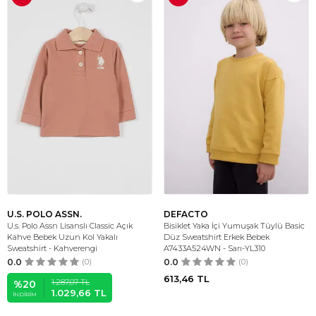
U.S. POLO ASSN.
DEFACTO
U.s. Polo Assn Lisanslı Classic Açık
Bisiklet Yaka İçi Yumuşak Tüylü Basic
Kahve Bebek Uzun Kol Yakalı
Düz Sweatshirt Erkek Bebek
Sweatshirt - Kahverengi
A7433A524WN - Sarı-YL310
0.0
(0)
0.0
(0)
613,46
TL
1.287,07
TL
%
20
1.029,66
TL
İNDIRIM