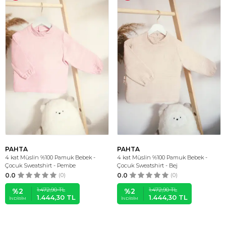
PAHTA
PAHTA
4 kat Müslin %100 Pamuk Bebek -
4 kat Müslin %100 Pamuk Bebek -
Çocuk Sweatshirt - Pembe
Çocuk Sweatshirt - Bej
0.0
(0)
0.0
(0)
1.472,90
TL
1.472,90
TL
%
2
%
2
1.444,30
TL
1.444,30
TL
İNDIRIM
İNDIRIM