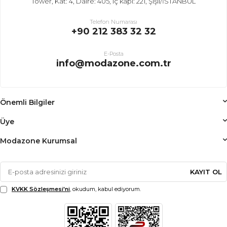
Tower, Kat: 4, Daire: 405, iç kapı: 221, Şişli/İSTANBUL
Telefon Numarası
+90 212 383 32 32
E-Posta
info@modazone.com.tr
Önemli Bilgiler
Üye
Modazone Kurumsal
KAYIT OL
KVKK Sözleşmesi'ni
, okudum, kabul ediyorum.