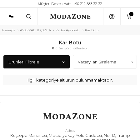
Müşteri Destek Hattı: +90 212 383 32 32
0
Anasayfa
AYAKKABI & ÇANTA
Kadın Ayakkabı
Kar Botu
Kar Botu
0
ürün görüntüleniyor.
Ürünleri Filtrele
İlgili kategoriye ait ürün bulunmamaktadır.
Adres
Kuştepe Mahallesi, Mecidiyeköy Yolu Caddesi, No: 12, Trump